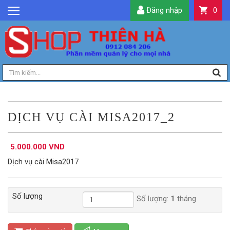
Đăng nhập
0
GIỚI THIỆU
TIN TỨC
SẢN PHẨM
DỊCH VỤ
LIÊN HỆ
DỊCH VỤ CÀI MISA2017_2
TIỆN ÍCH
5.000.000 VND
QUẢN LÝ
Dịch vụ cài Misa2017
Số lượng
Số lượng:
1
tháng