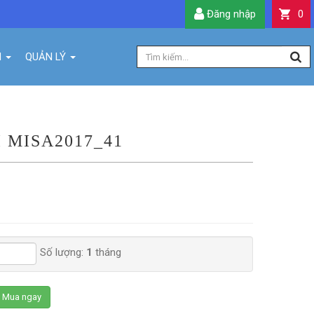
Đăng nhập
0
H
QUẢN LÝ
 MISA2017_41
Số lượng:
1
tháng
Mua ngay