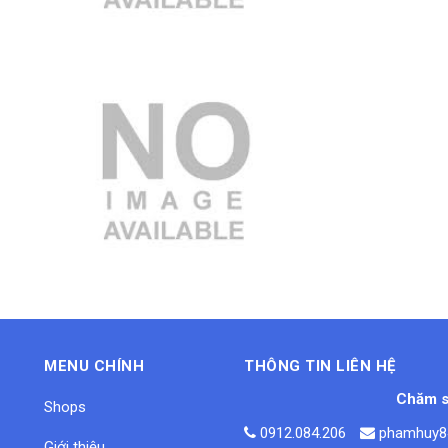
3.000.000 VND
MENU CHÍNH
THÔNG TIN LIÊN HỆ
Chăm s
Shops
0912.084.206
phamhuy8
Giới thiệu