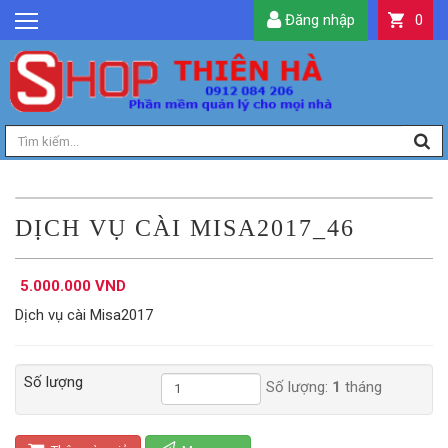
Đăng nhập
0
GIỚI THIỆU
TIN TỨC
SẢN PHẨM
DỊCH VỤ
LIÊN HỆ
DỊCH VỤ CÀI MISA2017_46
TIỆN ÍCH
5.000.000 VND
QUẢN LÝ
Dịch vụ cài Misa2017
Số lượng
Số lượng:
1
tháng