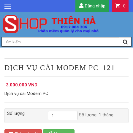
Đăng nhập
0
GIỚI THIỆU
TIN TỨC
SẢN PHẨM
DỊCH VỤ
LIÊN HỆ
DỊCH VỤ CÀI MODEM PC_121
TIỆN ÍCH
3.000.000 VND
QUẢN LÝ
Dịch vụ cài Modem PC
Số lượng
Số lượng:
1
tháng