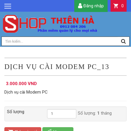
Đăng nhập
0
GIỚI THIỆU
TIN TỨC
SẢN PHẨM
DỊCH VỤ
LIÊN HỆ
DỊCH VỤ CÀI MODEM PC_13
TIỆN ÍCH
3.000.000 VND
QUẢN LÝ
Dịch vụ cài Modem PC
Số lượng
Số lượng:
1
tháng