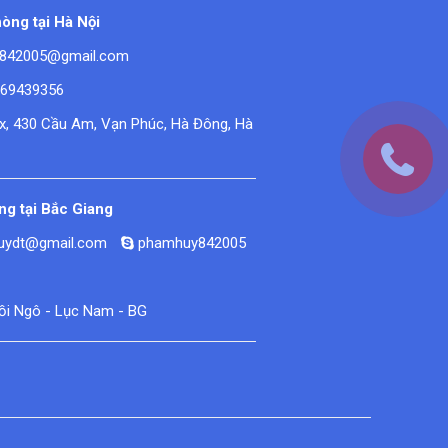
òng tại Hà Nội
842005@gmail.com
669439356
ex, 430 Cầu Am, Vạn Phúc, Hà Đông, Hà
g tại Bắc Giang
huydt@gmail.com
phamhuy842005
Đồi Ngô - Lục Nam - BG