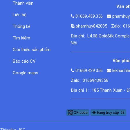
Thành viên
Văn ph
Liên hệ
01669.439.356
phamhuy
phamhuy842005
Zalo: 01
Thống kê
Địa chỉ: L4.08 GoldSilk Compl
Tìm kiếm
Nội
Giới thiệu sản phẩm
Văn phòn
Báo cáo CV
01669.439.356
lekhanh
Google maps
Zalo: 01669439356
Địa chỉ 1:: 185 Thanh Xuân - 
QR-code
Đang truy cập: 68