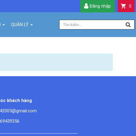
Đăng nhập
0
H
QUẢN LÝ
óc khách hàng
42005@gmail.com
669439356