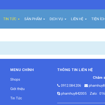
TIN TỨC
SẢN PHẨM
DỊCH VỤ
LIÊN HỆ
TIỆN ÍC
MENU CHÍNH
THÔNG TIN LIÊN HỆ
Chăm s
Shops
0912.084.206
phamhuy8
Giới thiệu
phamhuy842005
Zalo: 01
Tin Tức