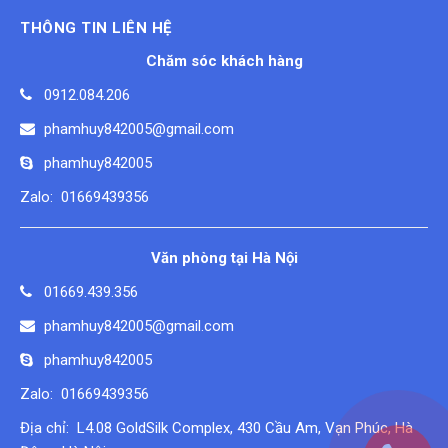
THÔNG TIN LIÊN HỆ
Chăm sóc khách hàng
0912.084.206
phamhuy842005@gmail.com
phamhuy842005
Zalo: 01669439356
Văn phòng tại Hà Nội
01669.439.356
phamhuy842005@gmail.com
phamhuy842005
Zalo: 01669439356
Địa chỉ: L4.08 GoldSilk Complex, 430 Cầu Am, Vạn Phúc, Hà