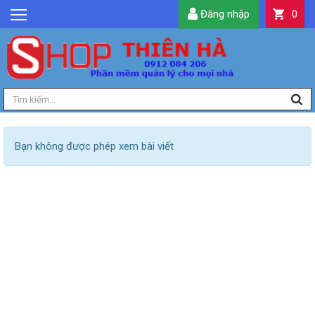
Đăng nhập
0
GIỚI THIỆU
TIN TỨC
SẢN PHẨM
DỊCH VỤ
LIÊN HỆ
Bạn không được phép xem bài viết
TIỆN ÍCH
QUẢN LÝ