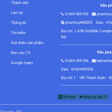
Thành viên
Văn ph
Liên hệ
01669.439.356
phamhuy
phamhuy842005
Zalo: 01
Thống kê
Địa chỉ: L4.08 GoldSilk Compl
Tìm kiếm
Nội
Giới thiệu sản phẩm
Văn phòn
Báo cáo CV
01669.439.356
lekhanh
Google maps
Zalo: 01669439356
Địa chỉ 1:: 185 Thanh Xuân - 
QR-code
Đang truy cập: 71