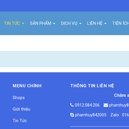
TIN TỨC
SẢN PHẨM
DỊCH VỤ
LIÊN HỆ
TIỆN ÍC
MENU CHÍNH
THÔNG TIN LIÊN HỆ
Chăm s
Shops
0912.084.206
phamhuy8
Giới thiệu
phamhuy842005
Zalo: 01
Tin Tức