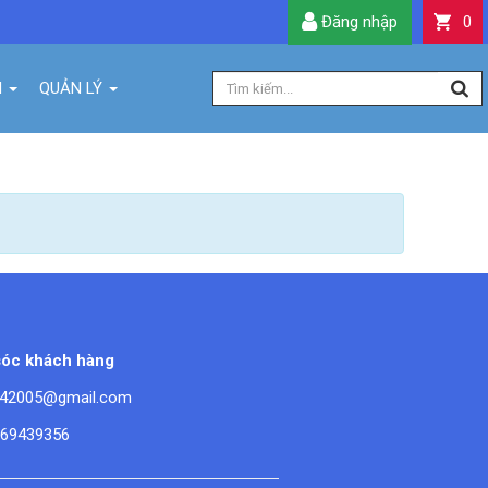
Đăng nhập
0
H
QUẢN LÝ
óc khách hàng
42005@gmail.com
669439356