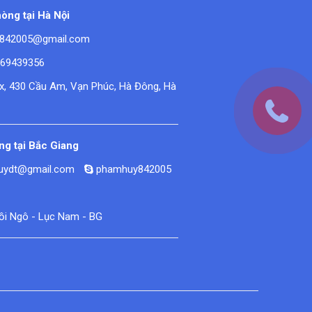
òng tại Hà Nội
842005@gmail.com
669439356
ex, 430 Cầu Am, Vạn Phúc, Hà Đông, Hà
g tại Bắc Giang
huydt@gmail.com
phamhuy842005
Đồi Ngô - Lục Nam - BG