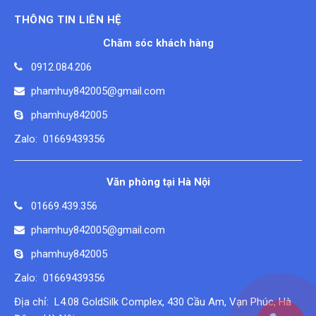
THÔNG TIN LIÊN HỆ
Chăm sóc khách hàng
0912.084.206
phamhuy842005@gmail.com
phamhuy842005
Zalo: 01669439356
Văn phòng tại Hà Nội
01669.439.356
phamhuy842005@gmail.com
phamhuy842005
Zalo: 01669439356
Địa chỉ: L4.08 GoldSilk Complex, 430 Cầu Am, Vạn Phúc, Hà