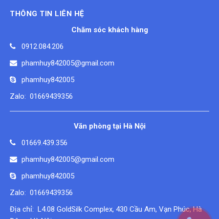
THÔNG TIN LIÊN HỆ
Chăm sóc khách hàng
0912.084.206
phamhuy842005@gmail.com
phamhuy842005
Zalo: 01669439356
Văn phòng tại Hà Nội
01669.439.356
phamhuy842005@gmail.com
phamhuy842005
Zalo: 01669439356
Địa chỉ: L4.08 GoldSilk Complex, 430 Cầu Am, Vạn Phúc, Hà