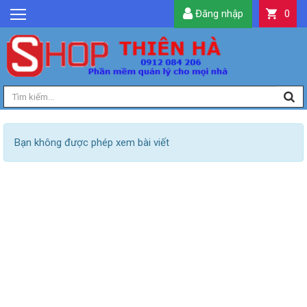
Đăng nhập
0
GIỚI THIỆU
TIN TỨC
SẢN PHẨM
DỊCH VỤ
LIÊN HỆ
Bạn không được phép xem bài viết
TIỆN ÍCH
QUẢN LÝ