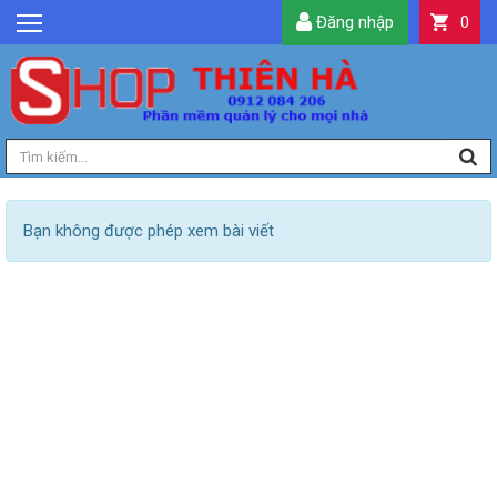
Đăng nhập
0
GIỚI THIỆU
TIN TỨC
SẢN PHẨM
DỊCH VỤ
LIÊN HỆ
Bạn không được phép xem bài viết
TIỆN ÍCH
QUẢN LÝ