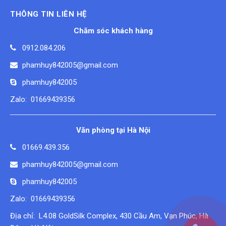
THÔNG TIN LIÊN HỆ
Chăm sóc khách hàng
0912.084.206
phamhuy842005@gmail.com
phamhuy842005
Zalo: 01669439356
Văn phòng tại Hà Nội
01669.439.356
phamhuy842005@gmail.com
phamhuy842005
Zalo: 01669439356
Địa chỉ: L4.08 GoldSilk Complex, 430 Cầu Am, Vạn Phúc, Hà