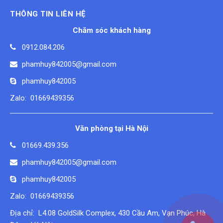
THÔNG TIN LIÊN HỆ
Chăm sóc khách hàng
0912.084.206
phamhuy842005@gmail.com
phamhuy842005
Zalo: 01669439356
Văn phòng tại Hà Nội
01669.439.356
phamhuy842005@gmail.com
phamhuy842005
Zalo: 01669439356
Địa chỉ: L4.08 GoldSilk Complex, 430 Cầu Am, Vạn Phúc, Hà