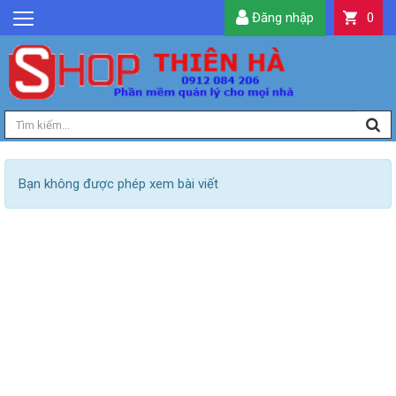
Đăng nhập
0
GIỚI THIỆU
TIN TỨC
SẢN PHẨM
DỊCH VỤ
LIÊN HỆ
Bạn không được phép xem bài viết
TIỆN ÍCH
QUẢN LÝ