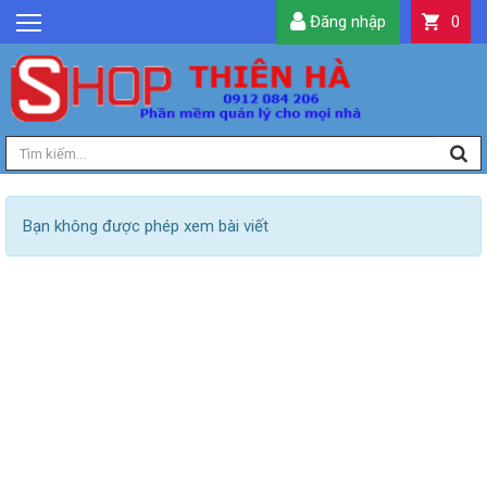
Đăng nhập
0
GIỚI THIỆU
TIN TỨC
SẢN PHẨM
DỊCH VỤ
LIÊN HỆ
Bạn không được phép xem bài viết
TIỆN ÍCH
QUẢN LÝ