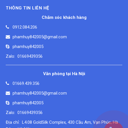
THÔNG TIN LIÊN HỆ
Chăm sóc khách hàng
0912.084.206
phamhuy842005@gmail.com
phamhuy842005
Zalo: 01669439356
Văn phòng tại Hà Nội
01669.439.356
phamhuy842005@gmail.com
phamhuy842005
Zalo: 01669439356
Địa chỉ: L4.08 GoldSilk Complex, 430 Cầu Am, Vạn Phúc, Hà