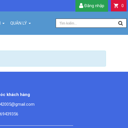
Đăng nhập
0
H
QUẢN LÝ
óc khách hàng
42005@gmail.com
669439356