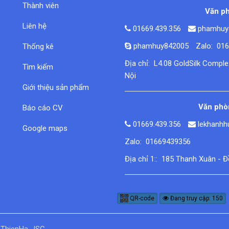
Thành viên
Văn ph
Liên hệ
01669.439.356
phamhuy
phamhuy842005
Zalo: 01
Thống kê
Địa chỉ: L4.08 GoldSilk Compl
Tìm kiếm
Nội
Giới thiệu sản phẩm
Văn phòn
Báo cáo CV
01669.439.356
lekhanh
Google maps
Zalo: 01669439356
Địa chỉ 1:: 185 Thanh Xuân - 
QR-code
Đang truy cập: 150