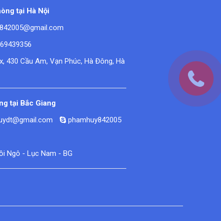
òng tại Hà Nội
842005@gmail.com
669439356
ex, 430 Cầu Am, Vạn Phúc, Hà Đông, Hà
g tại Bắc Giang
huydt@gmail.com
phamhuy842005
Đồi Ngô - Lục Nam - BG