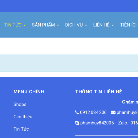
TIN TỨC
SẢN PHẨM
DỊCH VỤ
LIÊN HỆ
TIỆN ÍC
MENU CHÍNH
THÔNG TIN LIÊN HỆ
Chăm s
Shops
0912.084.206
phamhuy8
Giới thiệu
phamhuy842005
Zalo: 01
Tin Tức