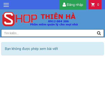
Đăng nhập
0
GIỚI THIỆU
TIN TỨC
SẢN PHẨM
DỊCH VỤ
LIÊN HỆ
Bạn không được phép xem bài viết
TIỆN ÍCH
QUẢN LÝ