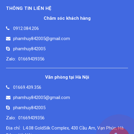
THÔNG TIN LIÊN HỆ
Chăm sóc khách hàng
0912.084.206
phamhuy842005@gmail.com
phamhuy842005
Zalo: 01669439356
Văn phòng tại Hà Nội
01669.439.356
phamhuy842005@gmail.com
phamhuy842005
Zalo: 01669439356
Địa chỉ: L4.08 GoldSilk Complex, 430 Cầu Am, Vạn Phúc, Hà