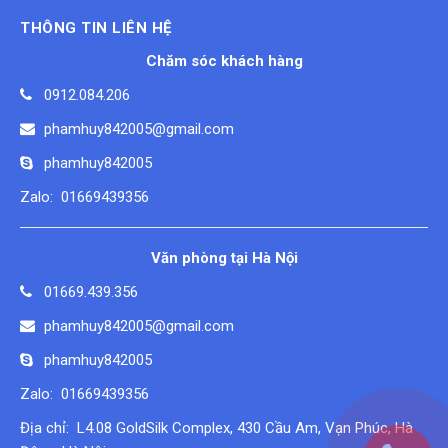
THÔNG TIN LIÊN HỆ
Chăm sóc khách hàng
0912.084.206
phamhuy842005@gmail.com
phamhuy842005
Zalo: 01669439356
Văn phòng tại Hà Nội
01669.439.356
phamhuy842005@gmail.com
phamhuy842005
Zalo: 01669439356
Địa chỉ: L4.08 GoldSilk Complex, 430 Cầu Am, Vạn Phúc, Hà