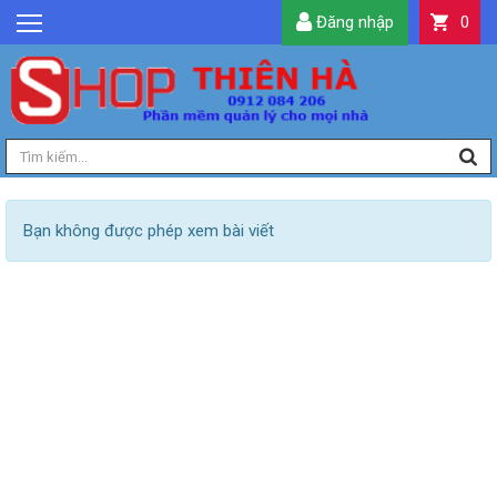
Đăng nhập
0
GIỚI THIỆU
TIN TỨC
SẢN PHẨM
DỊCH VỤ
LIÊN HỆ
Bạn không được phép xem bài viết
TIỆN ÍCH
QUẢN LÝ