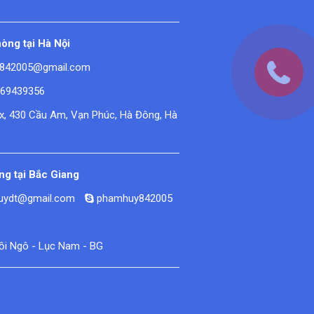
òng tại Hà Nội
842005@gmail.com
669439356
ex, 430 Cầu Am, Vạn Phúc, Hà Đông, Hà
g tại Bắc Giang
huydt@gmail.com
phamhuy842005
Đồi Ngô - Lục Nam - BG