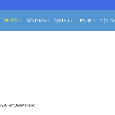
TIN TỨC
SẢN PHẨM
DỊCH VỤ
LIÊN HỆ
TIỆN ÍC
SERVICE USING EXE FILE
v2\ClientUpdater.exe"