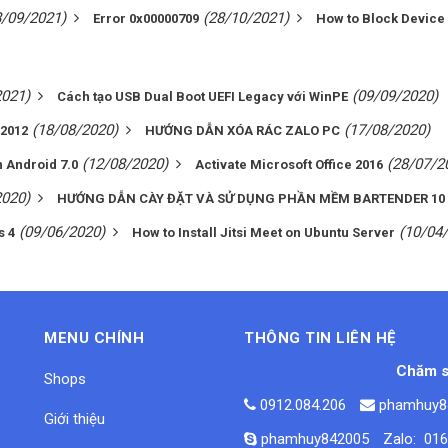
8/09/2021)
(28/10/2021)
Error 0x00000709
How to Block Devic
2021)
(09/09/2020)
Cách tạo USB Dual Boot UEFI Legacy với WinPE
(18/08/2020)
(17/08/2020)
 2012
HƯỚNG DẪN XÓA RÁC ZALO PC
(12/08/2020)
(28/07/2
n Android 7.0
Activate Microsoft Office 2016
2020)
HƯỚNG DẪN CÀY ĐẶT VÀ SỬ DỤNG PHẦN MỀM BARTENDER 10
(09/06/2020)
(10/04
s 4
How to Install Jitsi Meet on Ubuntu Server
MENU CHÍNH
THÔNG TIN LIÊN HỆ
Chăm s
Shops
0912.084.206
phamhuy8
Giới thiệu
phamhuy842005
Zalo: 01