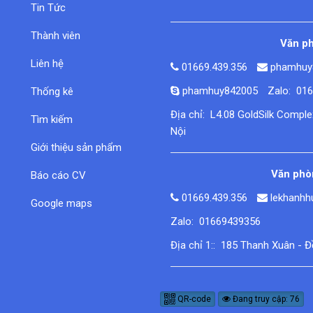
Tin Tức
Thành viên
Văn ph
Liên hệ
01669.439.356
phamhuy
phamhuy842005
Zalo: 01
Thống kê
Địa chỉ: L4.08 GoldSilk Compl
Tìm kiếm
Nội
Giới thiệu sản phẩm
Văn phòn
Báo cáo CV
01669.439.356
lekhanh
Google maps
Zalo: 01669439356
Địa chỉ 1:: 185 Thanh Xuân - 
QR-code
Đang truy cập: 76