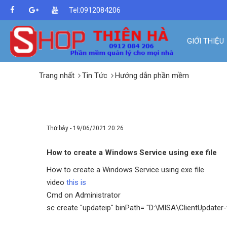
Tel:0912084206
GIỚI THIỆU
Trang nhất
Tin Tức
Hướng dẫn phần mềm
HOW TO CREATE A WINDOWS 
Thứ bảy - 19/06/2021 20:26
How to create a Windows Service using exe file
How to create a Windows Service using exe file
video
this is
Cmd on Administrator
sc create "updateip" binPath= "D:\MISA\ClientUpdater-