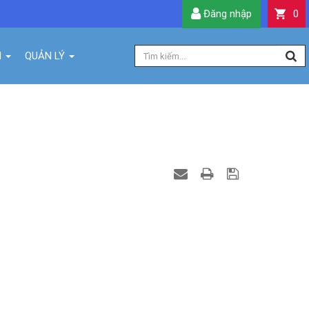
Đăng nhập
0
H
QUẢN LÝ