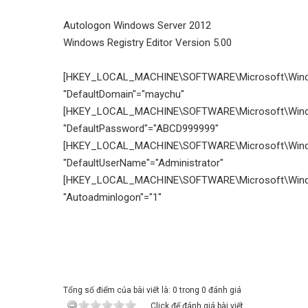
Autologon Windows Server 2012
Windows Registry Editor Version 5.00
[HKEY_LOCAL_MACHINE\SOFTWARE\Microsoft\Windo
"DefaultDomain"="maychu"
[HKEY_LOCAL_MACHINE\SOFTWARE\Microsoft\Windo
"DefaultPassword"="ABCD999999"
[HKEY_LOCAL_MACHINE\SOFTWARE\Microsoft\Windo
"DefaultUserName"="Administrator"
[HKEY_LOCAL_MACHINE\SOFTWARE\Microsoft\Windo
"Autoadminlogon"="1"
Tổng số điểm của bài viết là: 0 trong 0 đánh giá
Click để đánh giá bài viết