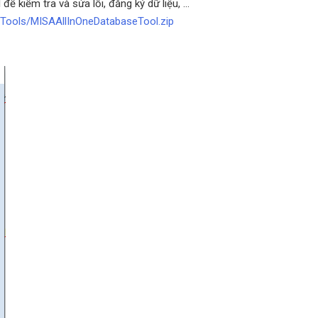
 kiểm tra và sửa lỗi, đăng ký dữ liệu, ...
/Tools/MISAAllInOneDatabaseTool.zip