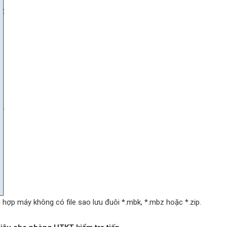
g hợp máy không có file sao lưu đuôi *.mbk, *.mbz hoặc *.zip.