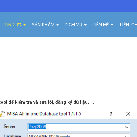
TIN TỨC
SẢN PHẨM
DỊCH VỤ
LIÊN HỆ
TIỆN ÍC
ISA ALL IN ONE DATABASE TOOL ĐỂ
 để kiểm tra và sửa lỗi, đăng ký dữ liệu, ...