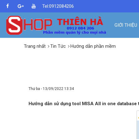
Tel:0912084206
GIỚI THIỆU
Trang nhất
Tin Tức
Hướng dẫn phần mềm
HƯỚNG DẪN SỬ DỤNG TOOL M
ĐĂNG KÝ DỮ LIỆU, ...
Thứ ba - 13/09/2022 13:34
Hướng dẫn sử dụng tool MISA All in one database tool