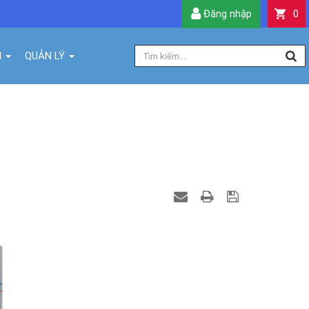
Đăng nhập
0
H
QUẢN LÝ
 KIỂM TRA VÀ SỬA LỖI,