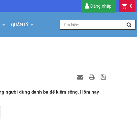
Đăng nhập
0
H
QUẢN LÝ
RRY OS10
hưng người dùng danh bạ để kiếm sống. Hôm nay