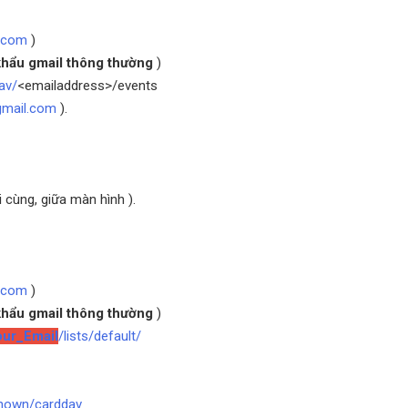
.com
)
hẩu gmail thông thường
)
av/
<emailaddress>/events
mail.com
).
 cùng, giữa màn hình ).
.com
)
hẩu gmail thông thường
)
ur_Email
/lists/default/
known/carddav