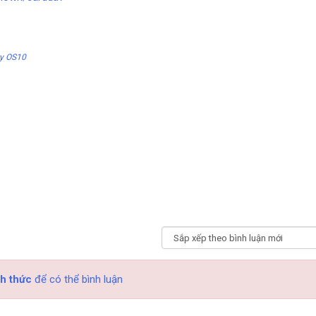
ry OS10
h thức
để có thể bình luận