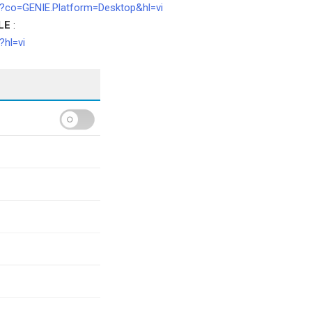
9?co=GENIE.Platform=Desktop&hl=vi
LE
:
?hl=vi