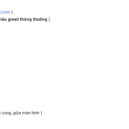
l.com
)
hẩu gmail thông thường
).
 cùng, giữa màn hình ).