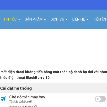
TIN TỨC
SẢN PHẨM
DỊCH VỤ
LIÊN HỆ
TIỆN ÍC
CONTACT, CALENDER TRÊN BLACKBE
i,mất điện thoại không tiếc bằng mất toàn bộ danh bạ đối với n
hiếc điện thoại BlackBerry 10.