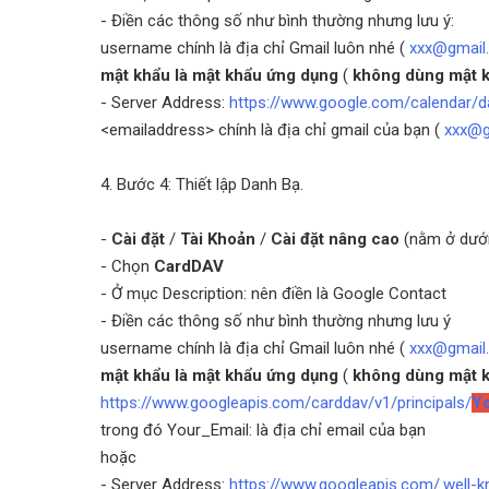
- Điền các thông số như bình thường nhưng lưu ý:
username chính là địa chỉ Gmail luôn nhé (
xxx@gmail
mật khẩu là mật khẩu ứng dụng
(
không dùng mật k
- Server Address:
https://www.google.com/calendar/d
<emailaddress> chính là địa chỉ gmail của bạn (
xxx@g
4. Bước 4: Thiết lập Danh Bạ.
-
Cài đặt
/
Tài Khoản
/
Cài đặt nâng cao
(nằm ở dưới
- Chọn
CardDAV
- Ở mục Description: nên điền là Google Contact
- Điền các thông số như bình thường nhưng lưu ý
username chính là địa chỉ Gmail luôn nhé (
xxx@gmail
mật khẩu là mật khẩu ứng dụng
(
không dùng mật k
https://www.googleapis.com/carddav/v1/principals/
Yo
trong đó Your_Email: là địa chỉ email của bạn
hoặc
- Server Address:
https://www.googleapis.com/.well-