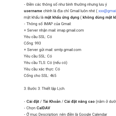
- Điền các thông số như bình thường nhưng lưu ý
username
chính là địa chỉ Gmail luôn nhé (
xxx@gmai
mật khẩu là
mật khẩu ứng dụng
(
không dùng mật k
- Thông số IMAP của Gmail:
+ Server nhận mail: imap.gmail.com
Yêu cầu SSL: Có
Cổng: 993
+ Server gửi mail: smtp.gmail.com
Yêu cầu SSL: Có
Yêu cầu TLS: Có (nếu có)
Yêu cầu xác thực: Có
Cổng cho SSL: 465
3. Bước 3: Thiết lập Lịch.
-
Cài đặt
/
Tài Khoản
/
Cài đặt nâng cao
(nằm ở dưới
- Chọn
CalDAV
- Ở mục Description: nên điền là Google Calendar