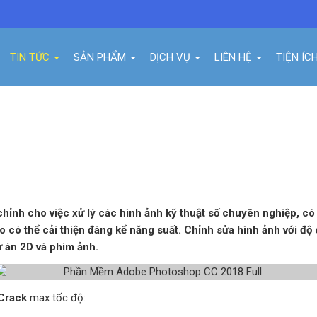
TIN TỨC
SẢN PHẨM
DỊCH VỤ
LIÊN HỆ
TIỆN ÍC
P CC 2018 FULL
ỉnh cho việc xử lý các hình ảnh kỹ thuật số chuyên nghiệp, có 
o có thể cải thiện đáng kể năng suất. Chỉnh sửa hình ảnh với độ
ự án 2D và phim ảnh.
Crack
max tốc độ: