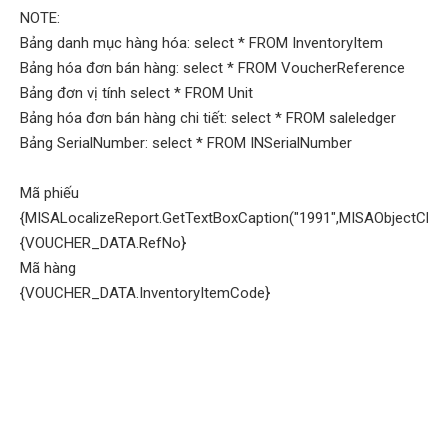
NOTE:
Bảng danh mục hàng hóa: select * FROM InventoryItem
Bảng hóa đơn bán hàng: select * FROM VoucherReference
Bảng đơn vị tính select * FROM Unit
Bảng hóa đơn bán hàng chi tiết: select * FROM saleledger
Bảng SerialNumber: select * FROM INSerialNumber
Mã phiếu
{MISALocalizeReport.GetTextBoxCaption("1991",MISAObjectClass
{VOUCHER_DATA.RefNo}
Mã hàng
{VOUCHER_DATA.InventoryItemCode}