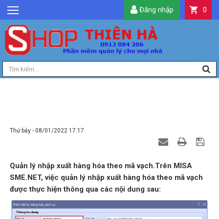
Đăng nhập
0
GIỚI THIỆU
TIN TỨC
SẢN PHẨM
DỊCH VỤ
LIÊN HỆ
QUẢN LÝ NHẬP XUẤT HÀNG HÓA THEO MÃ
VẠCH TRÊN MISA
TIỆN ÍCH
Thứ bảy - 08/01/2022 17:17
QUẢN LÝ
Quản lý nhập xuất hàng hóa theo mã vạch.Trên MISA
SME.NET, việc quản lý nhập xuất hàng hóa theo mã vạch
được thực hiện thông qua các nội dung sau: