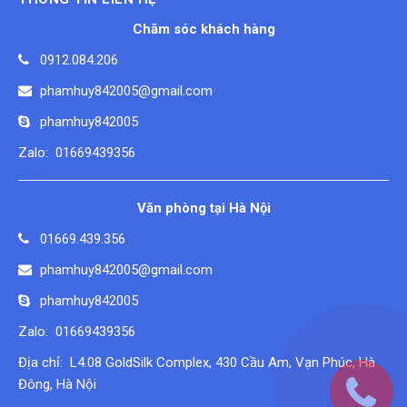
Chăm sóc khách hàng
0912.084.206
phamhuy842005@gmail.com
phamhuy842005
Zalo: 01669439356
Văn phòng tại Hà Nội
01669.439.356
phamhuy842005@gmail.com
phamhuy842005
Zalo: 01669439356
Địa chỉ: L4.08 GoldSilk Complex, 430 Cầu Am, Vạn Phúc, Hà
Đông, Hà Nội