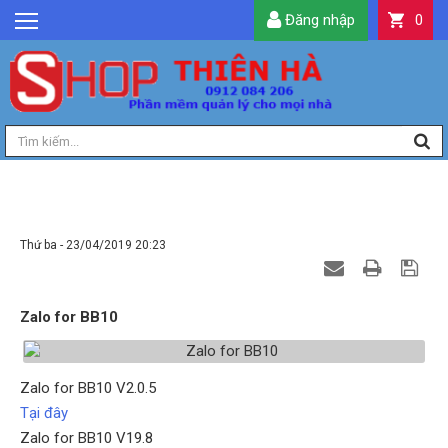
Đăng nhập
0
GIỚI THIỆU
TIN TỨC
SẢN PHẨM
DỊCH VỤ
LIÊN HỆ
ZALO FOR BB10
TIỆN ÍCH
Thứ ba - 23/04/2019 20:23
QUẢN LÝ
Zalo for BB10
Zalo for BB10 V2.0.5
Tại đây
Zalo for BB10 V19.8