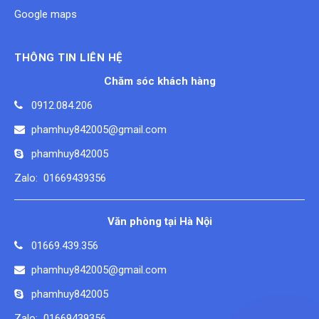
Google maps
THÔNG TIN LIÊN HỆ
Chăm sóc khách hàng
0912.084.206
phamhuy842005@gmail.com
phamhuy842005
Zalo: 01669439356
Văn phòng tại Hà Nội
01669.439.356
phamhuy842005@gmail.com
phamhuy842005
Zalo: 01669439356