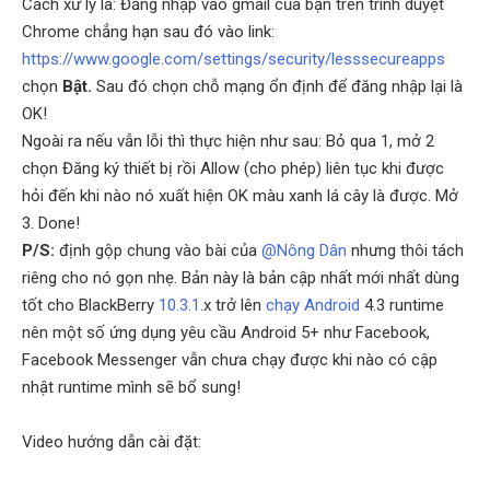
Cách xử lý là: Đăng nhập vào gmail của bạn trên trình duyệt
Chrome chẳng hạn sau đó vào link:
https://www.google.com/settings/security/lesssecureapps
chọn
Bật.
Sau đó chọn chỗ mạng ổn định để đăng nhập lại là
OK!
Ngoài ra nếu vẫn lỗi thì thực hiện như sau: Bỏ qua 1, mở 2
chọn Đăng ký thiết bị rồi Allow (cho phép) liên tục khi được
hỏi đến khi nào nó xuất hiện OK màu xanh lá cây là được. Mở
3. Done!
P/S:
định gộp chung vào bài của
@Nông Dân
nhưng thôi tách
riêng cho nó gọn nhẹ. Bản này là bản cập nhất mới nhất dùng
tốt cho BlackBerry
10.3.1
.x trở lên
chạy Android
4.3 runtime
nên một số ứng dụng yêu cầu Android 5+ như Facebook,
Facebook Messenger vẫn chưa chạy được khi nào có cập
nhật runtime mình sẽ bổ sung!
Video hướng dẫn cài đặt: