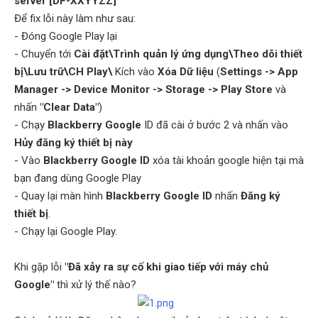
server [DF-XXYYZZ]"
Để fix lỗi này làm như sau:
- Đóng Google Play lại
- Chuyển tới
Cài đặt\Trình quản lý ứng dụng\Theo dõi thiết
bị\Lưu trữ\CH Play\
Kích vào
Xóa Dữ liệu
(
Settings -> App
Manager -> Device Monitor -> Storage -> Play Store
và
nhấn
"Clear Data"
)
- Chạy
Blackberry Google
ID đã cài ở bước 2 và nhấn vào
Hủy đăng ký thiết bị này
- Vào
Blackberry Google ID
xóa tài khoản google hiện tại mà
bạn đang dùng Google Play
- Quay lại màn hình
Blackberry Google ID
nhấn
Đăng ký
thiết bị
.
- Chạy lại Google Play.
Khi gặp lỗi
"Đã xảy ra sự cố khi giao tiếp với máy chủ
Google"
thì xử lý thế nào?
​