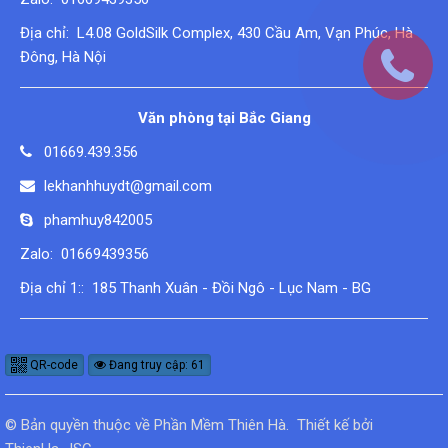
Địa chỉ: L4.08 GoldSilk Complex, 430 Cầu Am, Vạn Phúc, Hà
Đông, Hà Nội
Văn phòng tại Bắc Giang
01669.439.356
lekhanhhuydt@gmail.com
phamhuy842005
Zalo: 01669439356
Địa chỉ 1:: 185 Thanh Xuân - Đồi Ngô - Lục Nam - BG
QR-code
Đang truy cập: 61
© Bản quyền thuộc về
Phần Mềm Thiên Hà
.
Thiết kế bởi