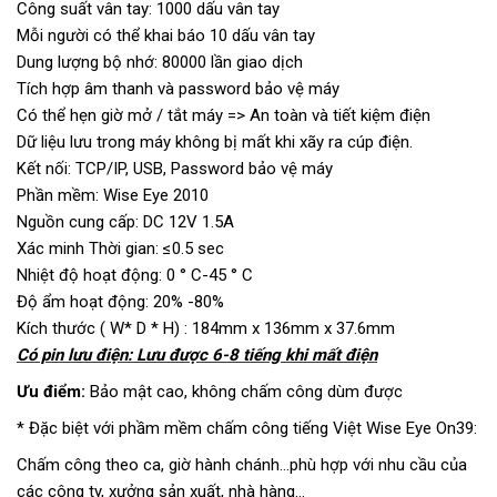
Công suất vân tay: 1000 dấu vân tay
Mỗi người có thể khai báo 10 dấu vân tay
Dung lượng bộ nhớ: 80000 lần giao dịch
Tích hợp âm thanh và password bảo vệ máy
Có thể hẹn giờ mở / tắt máy => An toàn và tiết kiệm điện
Dữ liệu lưu trong máy không bị mất khi xãy ra cúp điện.
Kết nối: TCP/IP, USB, Password bảo vệ máy
Phần mềm: Wise Eye 2010
Nguồn cung cấp: DC 12V 1.5A
Xác minh Thời gian: ≤0.5 sec
Nhiệt độ hoạt động: 0 ° C-45 ° C
Độ ẩm hoạt động: 20% -80%
Kích thước ( W* D * H) : 184mm x 136mm x 37.6mm
Có pin lưu điện: Lưu được 6-8 tiếng khi mất điện
Ưu điểm:
Bảo mật cao, không chấm công dùm được
* Đặc biệt với phầm mềm chấm công tiếng Việt Wise Eye On39:
Chấm công theo ca, giờ hành chánh…phù hợp với nhu cầu của
các công ty, xưởng sản xuất, nhà hàng…