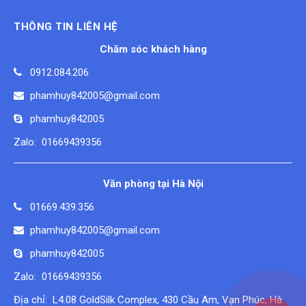
THÔNG TIN LIÊN HỆ
Chăm sóc khách hàng
0912.084.206
phamhuy842005@gmail.com
phamhuy842005
Zalo: 01669439356
Văn phòng tại Hà Nội
01669.439.356
phamhuy842005@gmail.com
phamhuy842005
Zalo: 01669439356
Địa chỉ: L4.08 GoldSilk Complex, 430 Cầu Am, Vạn Phúc, Hà