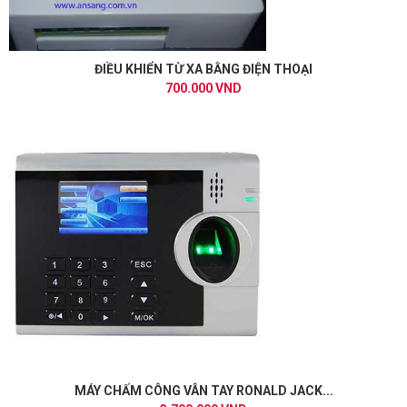
ĐIỀU KHIỂN TỪ XA BẰNG ĐIỆN THOẠI
700.000 VND
MÁY CHẤM CÔNG VÂN TAY RONALD JACK...