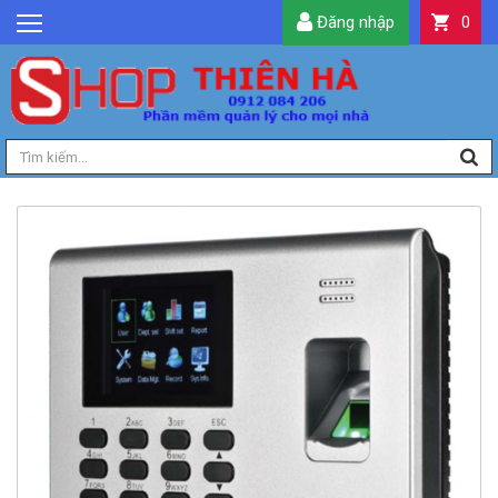
Đăng nhập
0
GIỚI THIỆU
TIN TỨC
SẢN PHẨM
DỊCH VỤ
LIÊN HỆ
TIỆN ÍCH
QUẢN LÝ