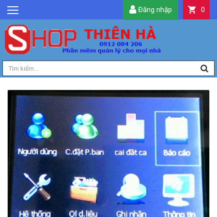
Đăng nhập
0
GIỚI THIỆU
TIN TỨC
SẢN PHẨM
DỊCH VỤ
LIÊN HỆ
TIỆN ÍCH
QUẢN LÝ