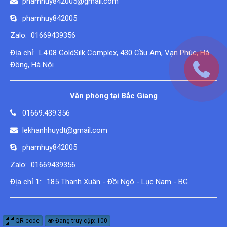
phamhuy842005@gmail.com
phamhuy842005
Zalo: 01669439356
Địa chỉ: L4.08 GoldSilk Complex, 430 Cầu Am, Vạn Phúc, Hà
Đông, Hà Nội
Văn phòng tại Bắc Giang
01669.439.356
lekhanhhuydt@gmail.com
phamhuy842005
Zalo: 01669439356
Địa chỉ 1:: 185 Thanh Xuân - Đồi Ngô - Lục Nam - BG
QR-code
Đang truy cập: 100