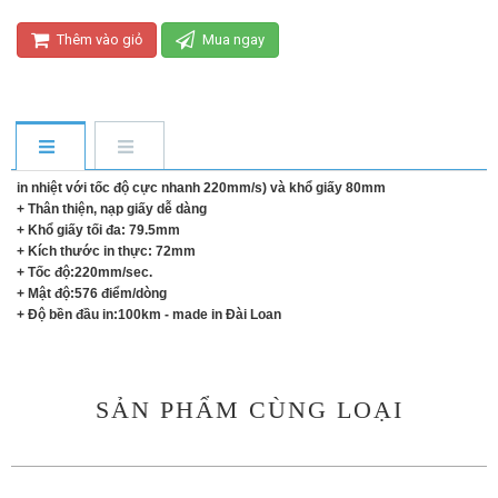
Thêm vào giỏ
Mua ngay
in nhiệt với tốc độ cực nhanh 220mm/s) và khổ giấy 80mm
+ Thân thiện, nạp giấy dễ dàng
+ Khổ giấy tối đa: 79.5mm
+ Kích thước in thực: 72mm
+ Tốc độ:220mm/sec.
+ Mật độ:576 điểm/dòng
+ Độ bền đầu in:100km - made in Đài Loan
SẢN PHẨM CÙNG LOẠI