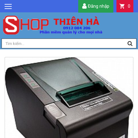
Đăng nhập
0
GIỚI THIỆU
TIN TỨC
SẢN PHẨM
DỊCH VỤ
LIÊN HỆ
TIỆN ÍCH
QUẢN LÝ