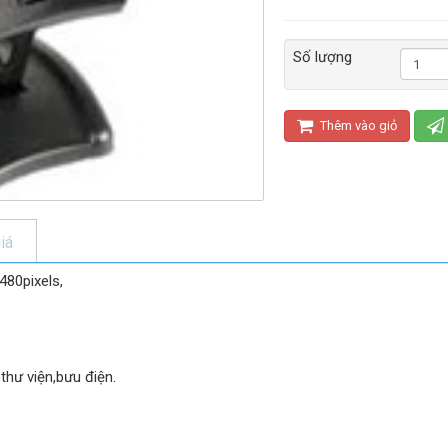
Số lượng
Thêm vào giỏ
iá
480pixels,
thư viện,bưu điện.