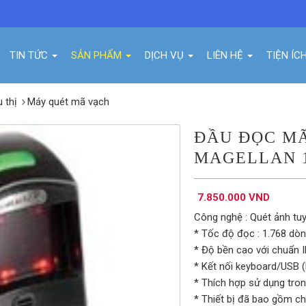
TIN TỨC
SẢN PHẨM
DỊCH VỤ
LIÊN HỆ
TIỆN ÍC
u thị
Máy quét mã vạch
ĐẦU ĐỌC M
MAGELLAN 1
7.850.000 VND
Công nghệ : Quét ảnh tuy
* Tốc độ đọc : 1.768 dòn
* Độ bền cao với chuẩn I
* Kết nối keyboard/USB (
* Thích hợp sử dụng trong
* Thiết bị đã bao gồm ch