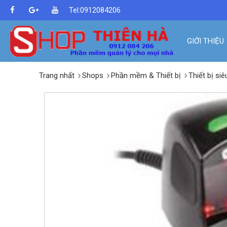
Tel:0912084206
GIỚI THIỆU
Trang nhất
Shops
Phần mềm & Thiết bị
Thiết bị siê