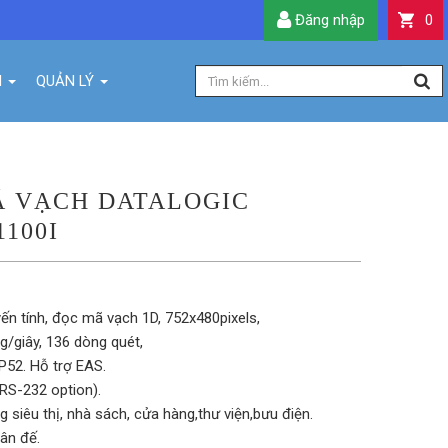
Đăng nhập
0
H
QUẢN LÝ
Ã VẠCH DATALOGIC
100I
ến tính, đọc mã vạch 1D, 752x480pixels,
g/giây, 136 dòng quét,
P52. Hỗ trợ EAS.
RS-232 option).
 siêu thị, nhà sách, cửa hàng,thư viện,bưu điện.
ân đế.