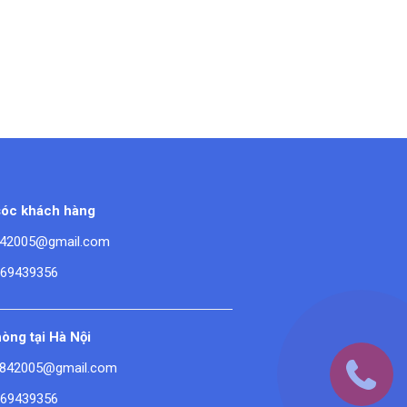
óc khách hàng
42005@gmail.com
669439356
òng tại Hà Nội
842005@gmail.com
669439356