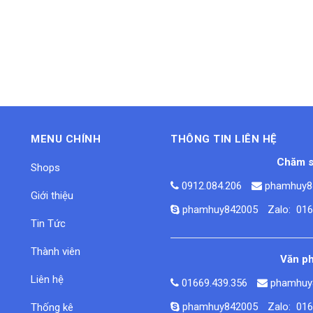
MENU CHÍNH
THÔNG TIN LIÊN HỆ
Chăm s
Shops
0912.084.206
phamhuy8
Giới thiệu
phamhuy842005
Zalo: 01
Tin Tức
Thành viên
Văn ph
Liên hệ
01669.439.356
phamhuy
phamhuy842005
Zalo: 01
Thống kê