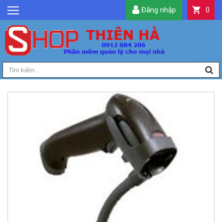
Đăng nhập
0
GIỚI THIỆU
TIN TỨC
SẢN PHẨM
DỊCH VỤ
LIÊN HỆ
TIỆN ÍCH
QUẢN LÝ