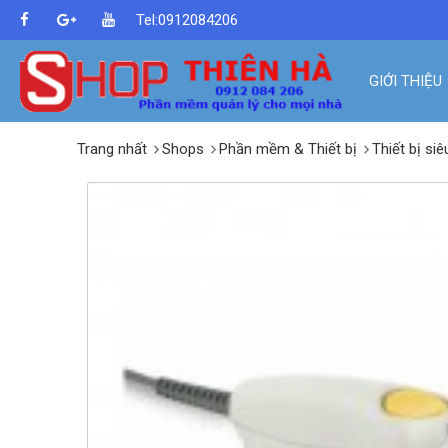
Tel:0912084206
GIỚI THIỆU
Trang nhất
Shops
Phần mềm & Thiết bị
Thiết bị siê