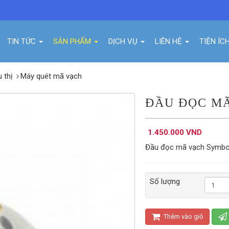
TIN TỨC
SẢN PHẨM
DỊCH VỤ
LIÊN HỆ
TIỆN ÍC
u thị
Máy quét mã vạch
ĐẦU ĐỌC MÃ
1.450.000 VND
Đầu đọc mã vạch Symbo
Số lượng
Thêm vào giỏ