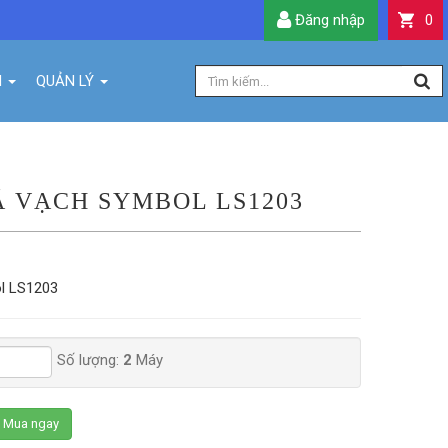
Đăng nhập
0
H
QUẢN LÝ
 VẠCH SYMBOL LS1203
l LS1203
Số lượng:
2
Máy
Mua ngay