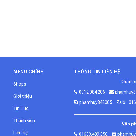
MENU CHÍNH
THÔNG TIN LIÊN HỆ
Chăm s
Shops
0912.084.206
phamhuy8
Giới thiệu
phamhuy842005
Zalo: 01
Tin Tức
Thành viên
Văn ph
Liên hệ
01669.439.356
phamhuy