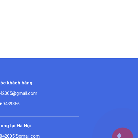
óc khách hàng
42005@gmail.com
669439356
òng tại Hà Nội
842005@gmail.com