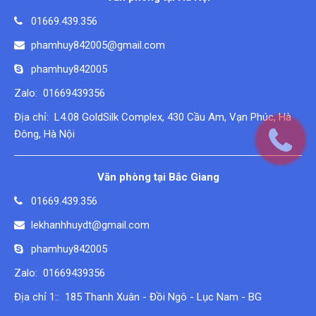
01669.439.356
phamhuy842005@gmail.com
phamhuy842005
Zalo: 01669439356
Địa chỉ: L4.08 GoldSilk Complex, 430 Cầu Am, Vạn Phúc, Hà
Đông, Hà Nội
Văn phòng tại Bắc Giang
01669.439.356
lekhanhhuydt@gmail.com
phamhuy842005
Zalo: 01669439356
Địa chỉ 1:: 185 Thanh Xuân - Đồi Ngô - Lục Nam - BG