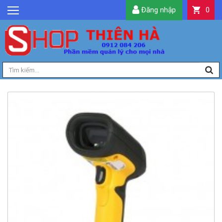
Đăng nhập
0
GIỚI THIỆU
TIN TỨC
SẢN PHẨM
DỊCH VỤ
LIÊN HỆ
TIỆN ÍCH
QUẢN LÝ