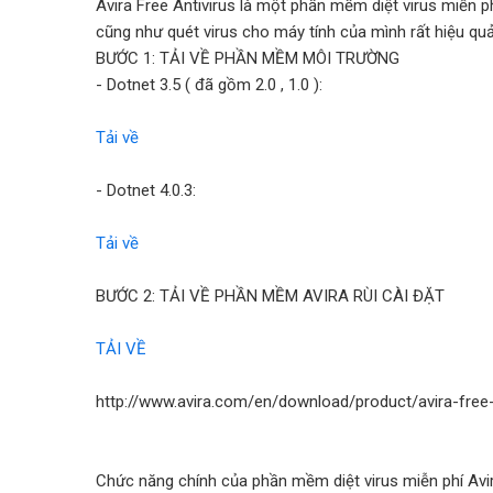
Avira Free Antivirus là một phần mềm diệt virus miễn 
cũng như quét virus cho máy tính của mình rất hiệu quả
BƯỚC 1: TẢI VỀ PHẦN MỀM MÔI TRƯỜNG
- Dotnet 3.5 ( đã gồm 2.0 , 1.0 ):
Tải về
- Dotnet 4.0.3:
Tải về
BƯỚC 2: TẢI VỀ PHẦN MỀM AVIRA RÙI CÀI ĐẶT
TẢI VỀ
http://www.avira.com/en/download/product/avira-free-
Chức năng chính của phần mềm diệt virus miễn phí Avir