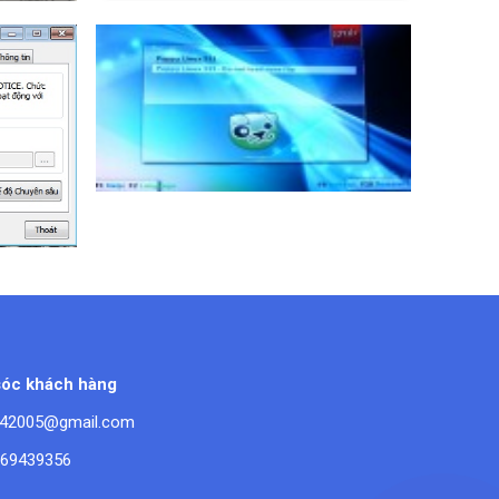
200.000 VND
óc khách hàng
42005@gmail.com
669439356