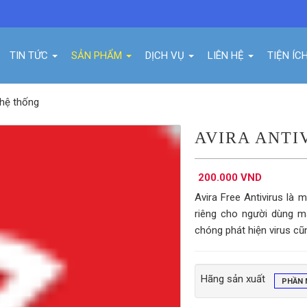
TIN TỨC
SẢN PHẨM
DỊCH VỤ
LIÊN HỆ
TIỆN ÍC
hệ thống
AVIRA ANTI
200.000 VND
Avira Free Antivirus là
riêng cho người dùng m
chóng phát hiện virus cũ
Hãng sản xuất
PHẦN 