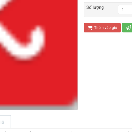
Số lượng
Thêm vào giỏ
iá