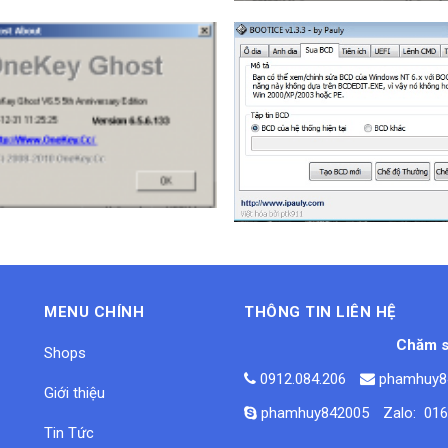
200.000 VND
200.000 VND
MENU CHÍNH
THÔNG TIN LIÊN HỆ
Chăm s
Shops
0912.084.206
phamhuy8
Giới thiệu
phamhuy842005
Zalo: 01
Tin Tức