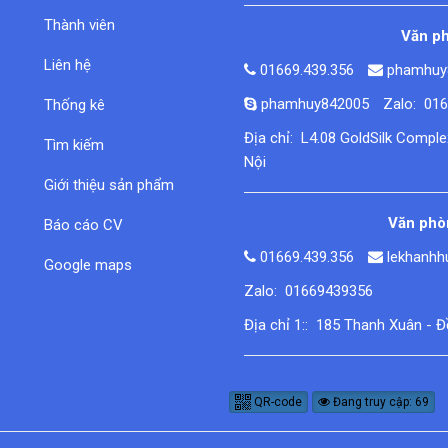
Thành viên
Văn ph
Liên hệ
01669.439.356
phamhuy
phamhuy842005
Zalo: 01
Thống kê
Địa chỉ: L4.08 GoldSilk Compl
Tìm kiếm
Nội
Giới thiệu sản phẩm
Văn phòn
Báo cáo CV
01669.439.356
lekhanh
Google maps
Zalo: 01669439356
Địa chỉ 1:: 185 Thanh Xuân - 
QR-code
Đang truy cập: 69