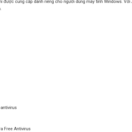
phí được cung cấp dành riêng cho người dùng máy tính Windows. Với 
.
antivirus
a Free Antivirus