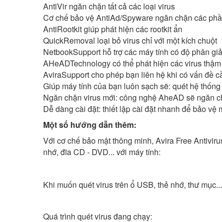
AntiVir ngăn chặn tất cả các loại virus
Cơ chế bảo vệ AntiAd/Spyware ngăn chặn các ph
AntiRootkit giúp phát hiện các rootkit ẩn
QuickRemoval loại bỏ virus chỉ với một kích chuột
NetbookSupport hỗ trợ các máy tính có độ phân giả
AHeADTechnology có thể phát hiện các virus thậm c
AviraSupport cho phép bạn liên hệ khi có vấn đề c
Giúp máy tính của bạn luôn sạch sẽ: quét hệ thống 
Ngăn chặn virus mới: công nghệ AheAD sẽ ngăn ch
Dễ dàng cài đặt: thiết lập cài đặt nhanh để bảo vệ
Một số hướng dẫn thêm:
Với cơ chế bảo mật thông minh, Avira Free Antiviru
nhớ, đĩa CD - DVD... với máy tính:
Khi muốn quét virus trên ổ USB, thẻ nhớ, thư mục..
Quá trình quét virus đang chạy: