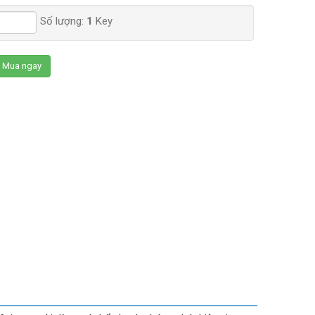
Số lượng:
1
Key
Mua ngay