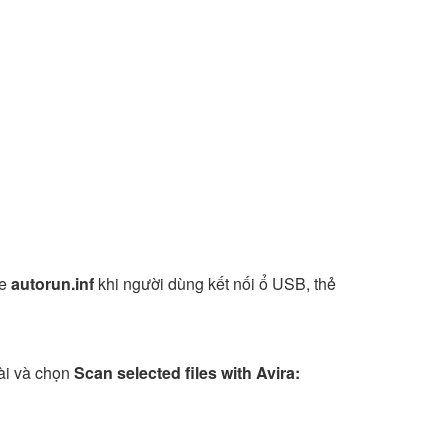
le
autorun.inf
khi người dùng kết nối ổ USB, thẻ
oài và chọn
Scan selected files with Avira: