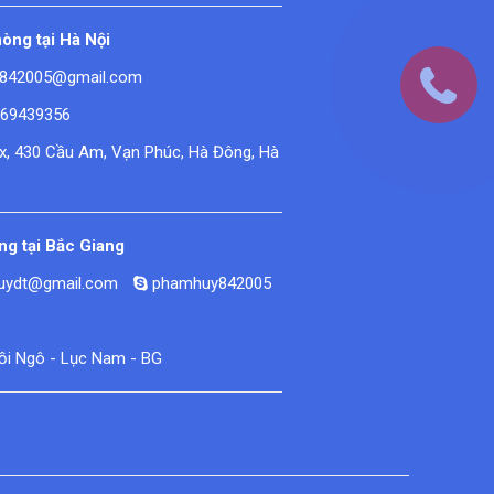
òng tại Hà Nội
842005@gmail.com
669439356
ex, 430 Cầu Am, Vạn Phúc, Hà Đông, Hà
g tại Bắc Giang
huydt@gmail.com
phamhuy842005
Đồi Ngô - Lục Nam - BG