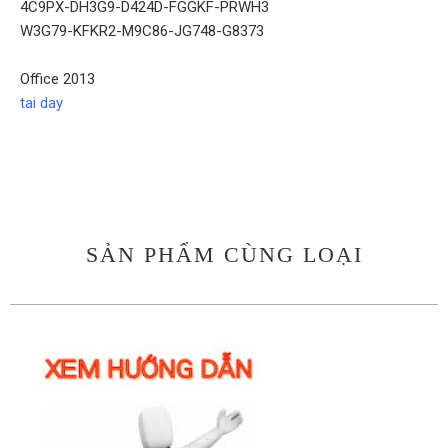
4C9PX-DH3G9-D424D-FGGKF-PRWH3
W3G79-KFKR2-M9C86-JG748-G8373
Office 2013
tai day
SẢN PHẨM CÙNG LOẠI