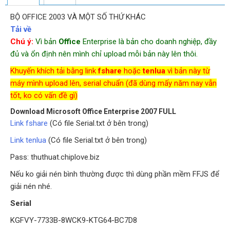
BỘ OFFICE 2003 VÀ MỘT SỐ THỨ KHÁC
Tải về
Chú ý:
Vì bản
Office
Enterprise là bản cho doanh nghiệp, đầy
đủ và ổn định nên mình chỉ upload mỗi bản này lên thôi.
Khuyến khích tải bằng link
fshare
hoặc
tenlua
vì bản này từ
máy mình upload lên, serial chuẩn (đã dùng mấy năm nay vẫn
tốt, ko có vấn đề gì)
Download Microsoft Office Enterprise 2007 FULL
Link fshare
(Có file Serial.txt ở bên trong)
Link tenlua
(Có file Serial.txt ở bên trong)
Pass: thuthuat.chiplove.biz
Nếu ko giải nén bình thường được thì dùng phần mềm FFJS để
giải nén nhé.
Serial
KGFVY-7733B-8WCK9-KTG64-BC7D8