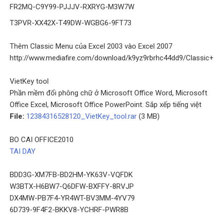
FR2MQ-C9Y99-PJJJV-RXRYG-M3W7W
T3PVR-XX42X-T49DW-WGBG6-9FT73
Thêm Classic Menu của Excel 2003 vào Excel 2007
http://www.mediafire.com/download/k9yz9rbrhc44dd9/Classic+M
VietKey tool
Phần mềm đổi phông chữ ở Microsoft Office Word, Microsoft
Office Excel, Microsoft Office PowerPoint. Sắp xếp tiếng việt
File:
12384316528120_VietKey_tool.rar
(3 MB)
BO CAI OFFICE2010
TAI DAY
BDD3G-XM7FB-BD2HM-YK63V-VQFDK
W3BTX-H6BW7-Q6DFW-BXFFY-8RVJP
DX4MW-PB7F4-YR4WT-BV3MM-4YV79
6D739-9F4F2-BKKV8-YCHRF-PWR8B