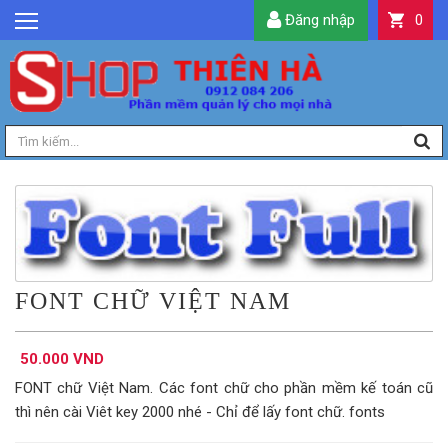
Đăng nhập
0
GIỚI THIỆU
TIN TỨC
SẢN PHẨM
DỊCH VỤ
LIÊN HỆ
TIỆN ÍCH
QUẢN LÝ
FONT CHỮ VIỆT NAM
50.000 VND
FONT chữ Việt Nam. Các font chữ cho phần mềm kế toán cũ
thì nên cài Viêt key 2000 nhé - Chỉ để lấy font chữ. fonts