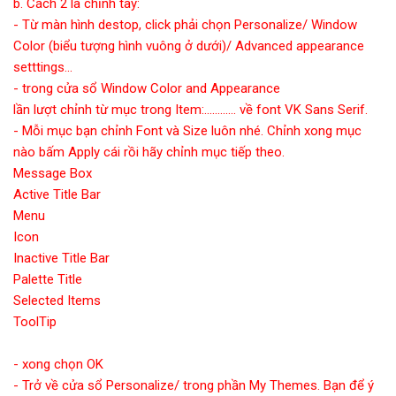
b. Cách 2 là chỉnh tay:
- Từ màn hình destop, click phải chọn Personalize/ Window
Color (biểu tượng hình vuông ở dưới)/ Advanced appearance
setttings...
- trong cửa sổ Window Color and Appearance
lần lượt chỉnh từ mục trong Item:............ về font VK Sans Serif.
- Mỗi mục bạn chỉnh Font và Size luôn nhé. Chỉnh xong mục
nào bấm Apply cái rồi hãy chỉnh mục tiếp theo.
Message Box
Active Title Bar
Menu
Icon
Inactive Title Bar
Palette Title
Selected Items
ToolTip
- xong chọn OK
- Trở về cửa sổ Personalize/ trong phần My Themes. Bạn để ý