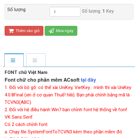
Số lượng
Số lượng:
1
Key
Thêm vào giỏ
Mua ngay
FONT chữ Việt Nam
Font chữ cho phần mềm ACsoft
tại đây
1. Đối với bộ gõ: có thể xài UniKey, VietKey... mình thì xài UniKey
4.0.8Final (xin ở cơ quan Thuế! hiììi). Bạn phải chỉnh bảng mã là
TCVN3(ABC).
2. Đối với hệ điều hành Win7 bạn chỉnh font hệ thống về fonf
VK Sans Serif.
Có 2 cách chỉnh font
a. Chạy file SystemFontToTCVN3 kèm theo phần mềm đó.