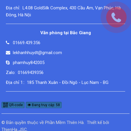
Địa chỉ: L4.08 GoldSilk Complex, 430 Cầu Am, Vạn Phúc, Hà
Đông, Hà Nội
Văn phòng tại Bắc Giang
01669.439.356
lekhanhhuydt@gmail.com
phamhuy842005
Zalo: 01669439356
Địa chỉ 1:: 185 Thanh Xuân - Đồi Ngô - Lục Nam - BG
QR-code
Đang truy cập: 58
© Bản quyền thuộc về
Phần Mềm Thiên Hà
.
Thiết kế bởi
ThienHa.,JSC
.