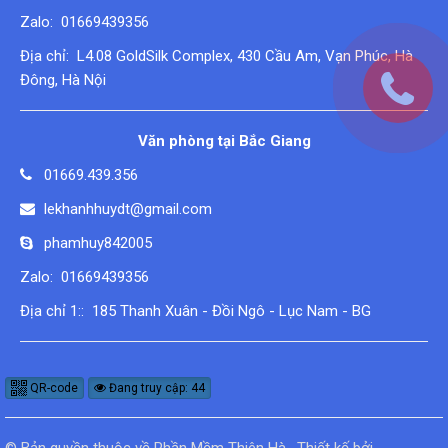
Zalo: 01669439356
Địa chỉ: L4.08 GoldSilk Complex, 430 Cầu Am, Vạn Phúc, Hà
Đông, Hà Nội
Văn phòng tại Bắc Giang
01669.439.356
lekhanhhuydt@gmail.com
phamhuy842005
Zalo: 01669439356
Địa chỉ 1:: 185 Thanh Xuân - Đồi Ngô - Lục Nam - BG
QR-code
Đang truy cập: 44