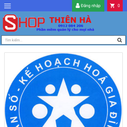
Đăng nhập
0
GIỚI THIỆU
TIN TỨC
SẢN PHẨM
DỊCH VỤ
LIÊN HỆ
TIỆN ÍCH
QUẢN LÝ