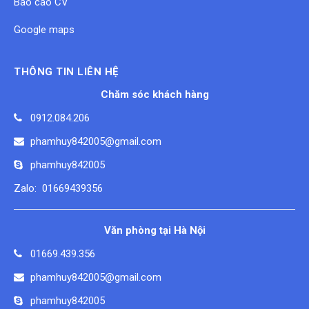
Báo cáo CV
Google maps
THÔNG TIN LIÊN HỆ
Chăm sóc khách hàng
0912.084.206
phamhuy842005@gmail.com
phamhuy842005
Zalo: 01669439356
Văn phòng tại Hà Nội
01669.439.356
phamhuy842005@gmail.com
phamhuy842005