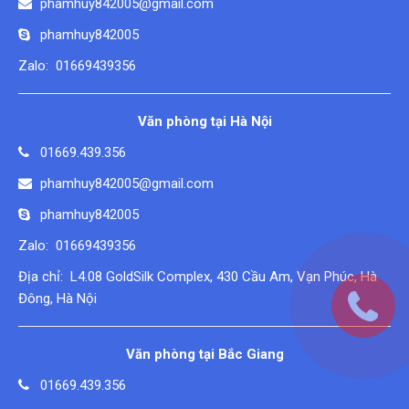
phamhuy842005@gmail.com
phamhuy842005
Zalo: 01669439356
Văn phòng tại Hà Nội
01669.439.356
phamhuy842005@gmail.com
phamhuy842005
Zalo: 01669439356
Địa chỉ: L4.08 GoldSilk Complex, 430 Cầu Am, Vạn Phúc, Hà
Đông, Hà Nội
Văn phòng tại Bắc Giang
01669.439.356