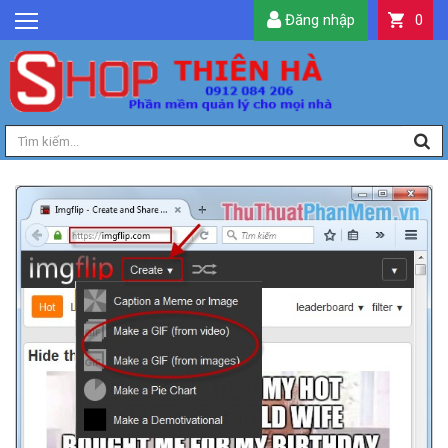
Đăng nhập
0
GIỚI THIỆU
TIN TỨC
SẢN PHẨM
DỊCH VỤ
LIÊN HỆ
TIỆN ÍCH
QUẢN LÝ