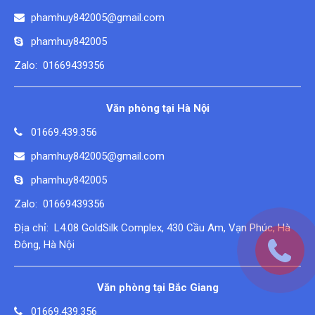
phamhuy842005@gmail.com
phamhuy842005
Zalo: 01669439356
Văn phòng tại Hà Nội
01669.439.356
phamhuy842005@gmail.com
phamhuy842005
Zalo: 01669439356
Địa chỉ: L4.08 GoldSilk Complex, 430 Cầu Am, Vạn Phúc, Hà
Đông, Hà Nội
Văn phòng tại Bắc Giang
01669.439.356