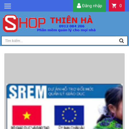
Đăng nhập
0
GIỚI THIỆU
TIN TỨC
SẢN PHẨM
DỊCH VỤ
LIÊN HỆ
TIỆN ÍCH
QUẢN LÝ