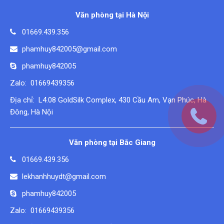
Văn phòng tại Hà Nội
01669.439.356
phamhuy842005@gmail.com
phamhuy842005
Zalo: 01669439356
Địa chỉ: L4.08 GoldSilk Complex, 430 Cầu Am, Vạn Phúc, Hà
Đông, Hà Nội
Văn phòng tại Bắc Giang
01669.439.356
lekhanhhuydt@gmail.com
phamhuy842005
Zalo: 01669439356