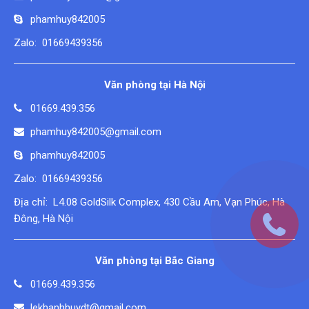
phamhuy842005
Zalo: 01669439356
Văn phòng tại Hà Nội
01669.439.356
phamhuy842005@gmail.com
phamhuy842005
Zalo: 01669439356
Địa chỉ: L4.08 GoldSilk Complex, 430 Cầu Am, Vạn Phúc, Hà
Đông, Hà Nội
Văn phòng tại Bắc Giang
01669.439.356
lekhanhhuydt@gmail.com