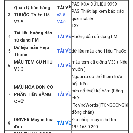
PAS XÓA DỮ LIỆU 9999
Quản lý bán hàng
TẢI VỀ
PAS Thiết lập xem báo cáo
3
THUỐC Thiên Hà
v3.5
qua mobile
V3.5
V4.0
123
Tài liệu hướng dẫn
4
TẢI VỀ
Hướng dẫn sử dụng PM
sử dụng PM
Dữ liệu mẫu Hiệu
5
TẢI VỀ
dữ liệu mẫu cho Hiệu Thuốc
Thuốc
MẪU TEM CŨ NHƯ
mẫu tem cũ giống V33 ( Nếu
6
TẢI VỀ
V3.3
muốn )
Ngoài ra có thể thêm trực
tiếp trên
MẤU HÓA ĐƠN CÓ
cửa sổ thiết kế hàm (Bằng
7
PHẦN TIỀN BẰNG
TẢI VỀ
chữ:
CHỮ
[ToVndWords([TONGCONG])]
đồng chẵn)
DRIVER Máy in hóa
Địa chỉ ip máy in hd tm
8
TẢI VỀ
đơn
192.168.0.200