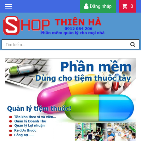
Đăng nhập
0
GIỚI THIỆU
TIN TỨC
SẢN PHẨM
DỊCH VỤ
LIÊN HỆ
TIỆN ÍCH
QUẢN LÝ