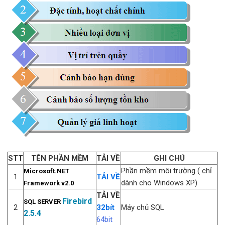
STT
TÊN PHẦN MỀM
TẢI VỀ
GHI CHÚ
Phần mềm môi trường ( chỉ
Microsoft.NET
1
TẢI VỀ
dành cho Windows XP)
Framework v2.0
TẢI VỀ
Firebird
SQL SERVER
2
32bít
Máy chủ SQL
2.5.4
64bit