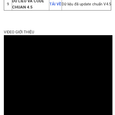
DU LIEU VA CODE
9
TẢI VỀ
Dữ liệu đã update chuẩn V4.5
CHUAN 4.5
VIDEO GIỚI THIỆU