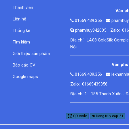
Thành viên
Văn ph
Liên hệ
01669.439.356
phamhuy
phamhuy842005
Zalo: 01
Thống kê
Địa chỉ: L4.08 GoldSilk Compl
Tìm kiếm
Nội
Giới thiệu sản phẩm
Văn phòn
Báo cáo CV
01669.439.356
lekhanh
Google maps
Zalo: 01669439356
Địa chỉ 1:: 185 Thanh Xuân - 
QR-code
Đang truy cập: 51