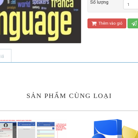
Số lượng
Thêm vào giỏ
iá
SẢN PHẨM CÙNG LOẠI
140.000 VND