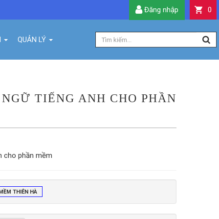
Đăng nhập
0
H
QUẢN LÝ
NGỮ TIẾNG ANH CHO PHẦN
nh cho phần mềm
MỀM THIÊN HÀ