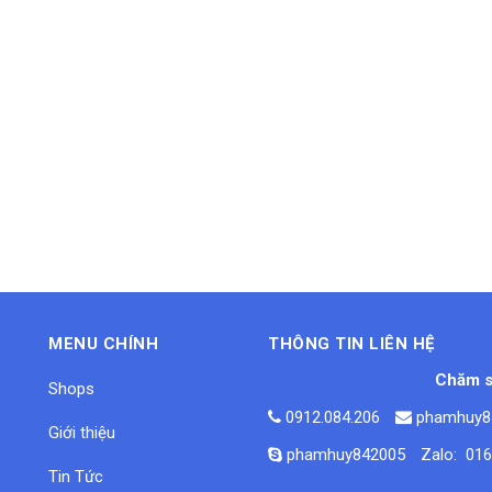
MENU CHÍNH
THÔNG TIN LIÊN HỆ
Chăm s
Shops
0912.084.206
phamhuy8
Giới thiệu
phamhuy842005
Zalo: 01
Tin Tức