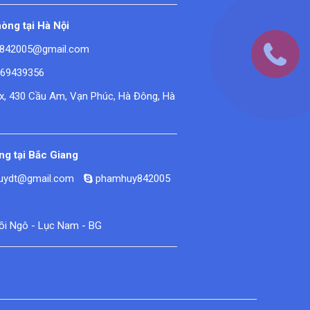
òng tại Hà Nội
842005@gmail.com
669439356
ex, 430 Cầu Am, Vạn Phúc, Hà Đông, Hà
g tại Bắc Giang
huydt@gmail.com
phamhuy842005
Đồi Ngô - Lục Nam - BG