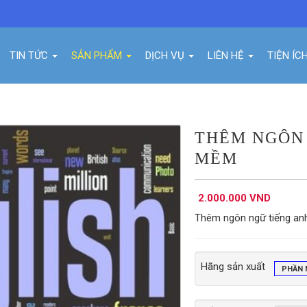
TIN TỨC
SẢN PHẨM
DỊCH VỤ
LIÊN HỆ
TIỆN ÍC
THÊM NGÔN 
MỀM
2.000.000 VND
Thêm ngôn ngữ tiếng a
Hãng sản xuất
PHẦN 