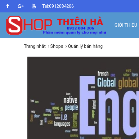
Tel:0912084206
GIỚI THIỆU
Trang nhất
Shops
Quản lý bán hàng