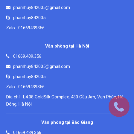
phamhuy842005@gmail.com
phamhuy842005
Zalo: 01669439356
Văn phòng tại Hà Nội
01669.439.356
phamhuy842005@gmail.com
phamhuy842005
Zalo: 01669439356
Địa chỉ: L4.08 GoldSilk Complex, 430 Cầu Am, Vạn Phúc, Hà
Đông, Hà Nội
Văn phòng tại Bắc Giang
01669.439.356