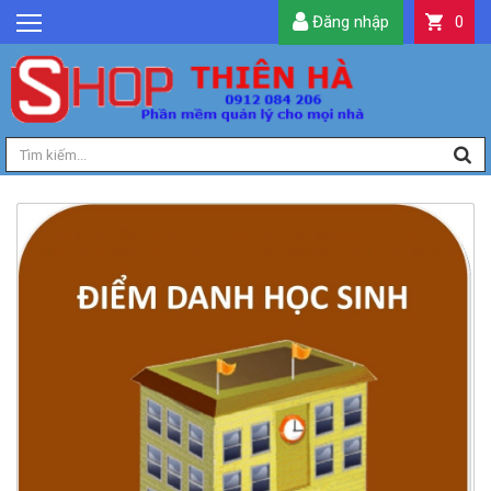
Đăng nhập
0
GIỚI THIỆU
TIN TỨC
SẢN PHẨM
DỊCH VỤ
LIÊN HỆ
TIỆN ÍCH
QUẢN LÝ