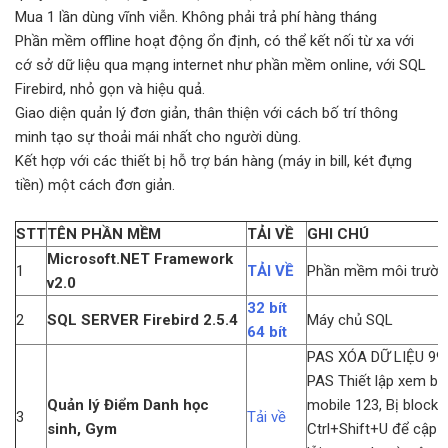
Mua 1 lần dùng vĩnh viễn. Không phải trả phí hàng tháng
Phần mềm offline hoạt động ổn định, có thể kết nối từ xa với
cớ sở dữ liệu qua mạng internet như phần mềm online, với SQL
Firebird, nhỏ gọn và hiệu quả.
Giao diện quản lý đơn giản, thân thiện với cách bố trí thông
minh tạo sự thoải mái nhất cho người dùng.
Kết hợp với các thiết bị hỗ trợ bán hàng (máy in bill, két đựng
tiền) một cách đơn giản.
STT
TÊN PHẦN MỀM
TẢI VỀ
GHI CHÚ
Microsoft.NET Framework
1
TẢI VỀ
Phần mềm môi trườn
v2.0
32 bít
2
SQL SERVER
Firebird 2.5.4
Máy chủ SQL
64 bít
PAS XÓA DỮ LIỆU 99
PAS Thiết lập xem b
Quản lý Điểm Danh học
mobile 123, Bị block 
3
Tải về
sinh, Gym
Ctrl+Shift+U để cập nh