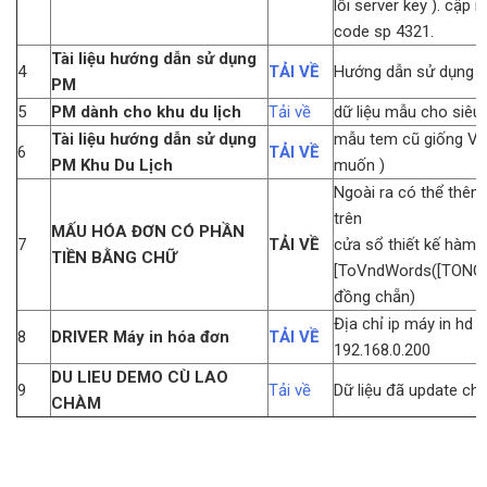
lỗi server key ). cập n
code sp 4321.
Tài liệu hướng dẫn sử dụng
4
TẢI VỀ
Hướng dẫn sử dụng 
PM
5
PM dành cho khu du lịch
Tải về
dữ liệu mẫu cho siêu 
Tài liệu hướng dẫn sử dụng
mẫu tem cũ giống V3
6
TẢI VỀ
PM Khu Du Lịch
muốn )
Ngoài ra có thể thêm 
trên
MẤU HÓA ĐƠN CÓ PHẦN
7
TẢI VỀ
cửa sổ thiết kế hàm 
TIỀN BẰNG CHỮ
[ToVndWords([TONG
đồng chẵn)
Địa chỉ ip máy in hd 
8
DRIVER Máy in hóa đơn
TẢI VỀ
192.168.0.200
DU LIEU DEMO CÙ LAO
9
Tải về
Dữ liệu đã update ch
CHÀM