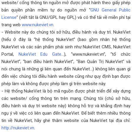
website/ cổng thông tin nguồn mở được phát hành theo giấy phép
bản quyền phần mềm tự do nguồn mở “
GNU General Public
License
” (viết tắt là GNU/GPL hay GPL) và có thể tải về miễn phí tại
trang web
www.nukeviet.vn
.
- Website này do chúng tôi sở hữu, điều hành và duy trì. NukeViet
(hiểu ở đây là “hệ thống NukeViet” (bao gồm nhân hệ thống
NukeViet và các sản phẩm phái sinh như NukeViet CMS, NukeViet
Portal,
NukeViet Edu Gate
...), “www.nukeviet.vn”, “tổ chức
NukeViet”, “ban điều hành NukeViet”, "Ban Quản Trị NukeViet" và
nói chung là những gì liên quan đến NukeViet...) không liên quan gì
đến việc chúng tôi điều hành website cũng như quy định bạn được
phép làm và không được phép làm gì trên website này.
- Hệ thống NukeViet là bộ mã nguồn được phát triển để xây dựng
các website/ cổng thông tin trên mạng. Chúng tôi (chủ sở hữu,
điều hành và duy trì website này) không hỗ trợ và khẳng định hay
ngụ ý về việc có liên quan đến NukeViet. Để biết thêm nhiều thông
tin về NukeViet, hãy ghé thăm website của NukeViet tại địa chỉ:
http://nukeviet.vn
.