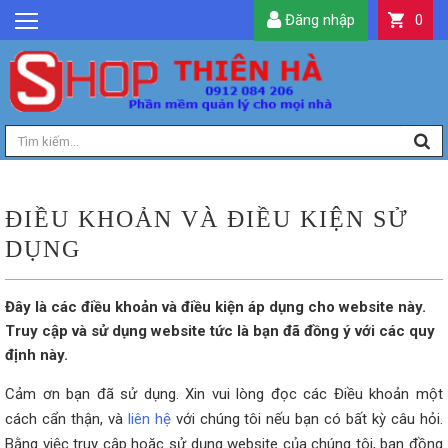
Đăng nhập
0
GIỚI THIỆU
TIN TỨC
SẢN PHẨM
DỊCH VỤ
LIÊN HỆ
ĐIỀU KHOẢN VÀ ĐIỀU KIỆN SỬ
TIỆN ÍCH
DỤNG
QUẢN LÝ
Đây là các điều khoản và điều kiện áp dụng cho website này.
Truy cập và sử dụng website tức là bạn đã đồng ý với các quy
định này.
Cảm ơn bạn đã sử dụng. Xin vui lòng đọc các Điều khoản một
cách cẩn thận, và
liên hệ
với chúng tôi nếu bạn có bất kỳ câu hỏi.
Bằng việc truy cập hoặc sử dụng website của chúng tôi, bạn đồng