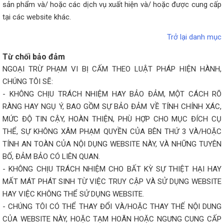
sản phẩm và/ hoặc các dịch vụ xuất hiện và/ hoặc được cung cấp
tại các website khác.
Trở lại danh mục
Từ chối bảo đảm
NGOẠI TRỪ PHẠM VI BỊ CẤM THEO LUẬT PHÁP HIỆN HÀNH,
CHÚNG TÔI SẼ:
- KHÔNG CHỊU TRÁCH NHIỆM HAY BẢO ĐẢM, MỘT CÁCH RÕ
RÀNG HAY NGỤ Ý, BAO GỒM SỰ BẢO ĐẢM VỀ TÍNH CHÍNH XÁC,
MỨC ĐỘ TIN CẬY, HOÀN THIỆN, PHÙ HỢP CHO MỤC ĐÍCH CỤ
THỂ, SỰ KHÔNG XÂM PHẠM QUYỀN CỦA BÊN THỨ 3 VÀ/HOẶC
TÍNH AN TOÀN CỦA NỘI DỤNG WEBSITE NÀY, VÀ NHỮNG TUYÊN
BỐ, ĐẢM BẢO CÓ LIÊN QUAN.
- KHÔNG CHỊU TRÁCH NHIỆM CHO BẤT KỲ SỰ THIỆT HẠI HAY
MẤT MÁT PHÁT SINH TỪ VIỆC TRUY CẬP VÀ SỬ DỤNG WEBSITE
HAY VIỆC KHÔNG THỂ SỬ DỤNG WEBSITE.
- CHÚNG TÔI CÓ THỂ THAY ĐỔI VÀ/HOẶC THAY THẾ NỘI DUNG
CỦA WEBSITE NÀY, HOẶC TẠM HOÃN HOẶC NGƯNG CUNG CẤP