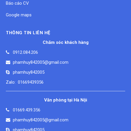
Báo cáo CV
Google maps
THÔNG TIN LIÊN HỆ
Chăm sóc khách hàng
0912.084.206
phamhuy842005@gmail.com
phamhuy842005
Zalo: 01669439356
Văn phòng tại Hà Nội
01669.439.356
phamhuy842005@gmail.com
phamhuy842005