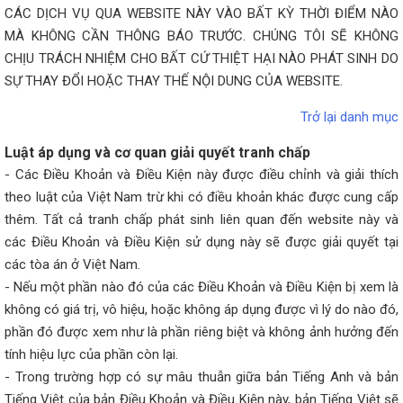
CÁC DỊCH VỤ QUA WEBSITE NÀY VÀO BẤT KỲ THỜI ĐIỂM NÀO
MÀ KHÔNG CẦN THÔNG BÁO TRƯỚC. CHÚNG TÔI SẼ KHÔNG
CHỊU TRÁCH NHIỆM CHO BẤT CỨ THIỆT HẠI NÀO PHÁT SINH DO
SỰ THAY ĐỔI HOẶC THAY THẾ NỘI DUNG CỦA WEBSITE.
Trở lại danh mục
Luật áp dụng và cơ quan giải quyết tranh chấp
- Các Điều Khoản và Điều Kiện này được điều chỉnh và giải thích
theo luật của Việt Nam trừ khi có điều khoản khác được cung cấp
thêm. Tất cả tranh chấp phát sinh liên quan đến website này và
các Điều Khoản và Điều Kiện sử dụng này sẽ được giải quyết tại
các tòa án ở Việt Nam.
- Nếu một phần nào đó của các Điều Khoản và Điều Kiện bị xem là
không có giá trị, vô hiệu, hoặc không áp dụng được vì lý do nào đó,
phần đó được xem như là phần riêng biệt và không ảnh hưởng đến
tính hiệu lực của phần còn lại.
- Trong trường hợp có sự mâu thuẫn giữa bản Tiếng Anh và bản
Tiếng Việt của bản Điều Khoản và Điều Kiện này, bản Tiếng Việt sẽ