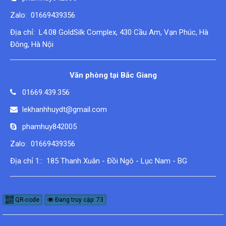
Zalo: 01669439356
Địa chỉ: L4.08 GoldSilk Complex, 430 Cầu Am, Vạn Phúc, Hà
Đông, Hà Nội
Văn phòng tại Bắc Giang
01669.439.356
lekhanhhuydt@gmail.com
phamhuy842005
Zalo: 01669439356
Địa chỉ 1:: 185 Thanh Xuân - Đồi Ngô - Lục Nam - BG
QR-code
Đang truy cập: 73