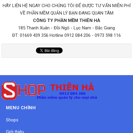
HÃY LIÊN HỆ NGAY CHO CHÚNG TÔI ĐỂ ĐƯỢC TƯ VẤN MIỄN PHÍ
VỀ PHẦN MỀM QUẢN LÝ BẠN ĐANG QUAN TÂM
CÔNG TY PHẦN MỀM THIÊN HÀ
185 Thanh Xuân - Đồi Ngô - Lục Nam - Bắc Giang
ĐT: 01669 439 356 Hotline 0912 084 206 - 0973 598 116
MENU CHÍNH
Shops
Giới thiệu