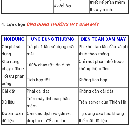
thiết kế phần mềm
ấy hỗ trợ.
theo ý mình.
4. Lựa chọn
ỨNG DỤNG THƯỜNG HAY ĐÁM MÂY
NỘI DUNG
ỨNG DỤNG THƯỜNG
ĐIỆN TOÁN ĐÁM MÂY
Chi phí sử
Trả phí 1 lần sử dụng mãi
Phí khởi tạo lần đầu và phí
dụng
mãi
thuê theo tháng
Khả năng
Chỉ một phần nhỏ hoặc
100% chạy tốt, ổn định
chạy offline
không thể offline
Tối ưu phần
Tích hợp tốt
Không tích hợp
cứng
Cài đặt
Phải cài đặt
Không cần cài đặt
Trên máy tính cài phần
Dữ liệu
Trên server của Thiên Hà
mềm
Độ an toàn
Cần các dịch vụ gdrive,
Tự động sao lưu, không
dữ liệu
dropbox… để sao lưu
thể mất dữ liệu