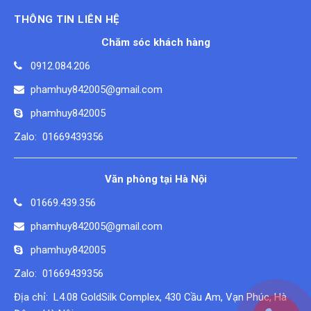
THÔNG TIN LIÊN HỆ
Chăm sóc khách hàng
0912.084.206
phamhuy842005@gmail.com
phamhuy842005
Zalo: 01669439356
Văn phòng tại Hà Nội
01669.439.356
phamhuy842005@gmail.com
phamhuy842005
Zalo: 01669439356
Địa chỉ: L4.08 GoldSilk Complex, 430 Cầu Am, Vạn Phúc, Hà