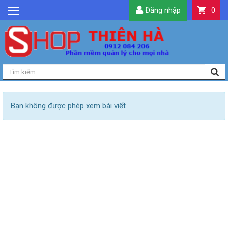
Đăng nhập
0
GIỚI THIỆU
TIN TỨC
SẢN PHẨM
DỊCH VỤ
LIÊN HỆ
Bạn không được phép xem bài viết
TIỆN ÍCH
QUẢN LÝ