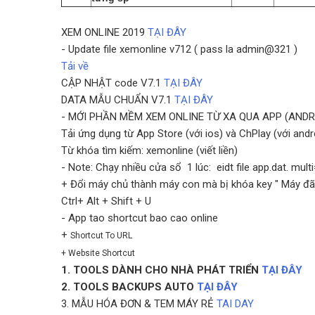
XEM ONLINE 2019
TẠI ĐÂY
- Update file xemonline v712 ( pass la admin@321 )
Tải về
CẬP NHẬT code V7.1
TẠI ĐÂY
DATA MẪU CHUẨN V7.1
TẠI ĐÂY
- MỚI PHẦN MỀM XEM ONLINE TỪ XA QUA APP (ANDRO
Tải ứng dụng từ App Store (với ios) và ChPlay (với and
Từ khóa tìm kiếm: xemonline (viết liền)
- Note: Chạy nhiều cửa sổ 1 lúc: eidt file app.dat. mult
+ Đổi máy chủ thành máy con mà bị khóa key " Máy đã
Ctrl+ Alt + Shift + U
- App tao shortcut bao cao online
+
Shortcut To URL
+
Website Shortcut
1. TOOLS DÀNH CHO NHÀ PHÁT TRIỂN
TẠI ĐÂY
2. TOOLS BACKUPS AUTO
TẠI ĐÂY
3. MẪU HÓA ĐƠN & TEM MÁY RẺ
TAI DAY