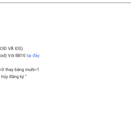
ID VÀ IOS)
roid) Với BB10
tại đây
i=0 thay bằng multi=1
 hủy đăng ký "