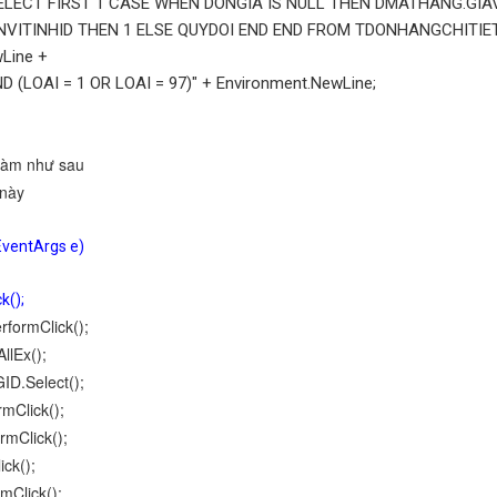
T FIRST 1 CASE WHEN DONGIA IS NULL THEN DMATHANG.GIAV
VITINHID THEN 1 ELSE QUYDOI END END FROM TDONHANGCHITIE
Line +
= 1 OR LOAI = 97)" + Environment.NewLine;
 làm như sau
 này
EventArgs e)
k();
formClick();
lEx();
.Select();
Click();
mClick();
ck();
Click();