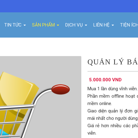
TIN TỨC
SẢN PHẨM
DỊCH VỤ
LIÊN HỆ
TIỆN ÍC
QUẢN LÝ BÁ
5.000.000 VND
Mua 1 lần dùng vĩnh viễn
Phần mềm offline hoạt 
mềm online.
Giao diện quản lý đơn gi
mái nhất cho người dùng
Giá rẻ hơn nhiều các phầ
viễn.