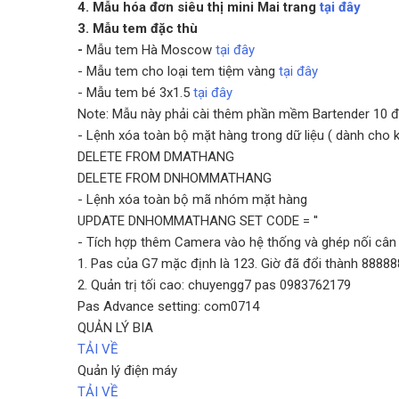
4. Mẫu hóa đơn siêu thị mini Mai trang
tại đây
3. Mẫu tem đặc thù
-
Mẫu tem Hà Moscow
tại đây
- Mẫu tem cho loại tem tiệm vàng
tại đây
- Mẫu tem bé 3x1.5
tại đây
Note: Mẫu này phải cài thêm phần mềm Bartender 10 đ
- Lệnh xóa toàn bộ mặt hàng trong dữ liệu ( dành cho kỹ
DELETE FROM DMATHANG
DELETE FROM DNHOMMATHANG
- Lệnh xóa toàn bộ mã nhóm mặt hàng
UPDATE DNHOMMATHANG SET CODE = ''
- Tích hợp thêm Camera vào hệ thống và ghép nối cân
1. Pas của G7 mặc định là 123. Giờ đã đổi thành 88888
2. Quản trị tối cao: chuyengg7 pas 0983762179
Pas Advance setting: com0714
QUẢN LÝ BIA
TẢI VỀ
Quản lý điện máy
TẢI VỀ