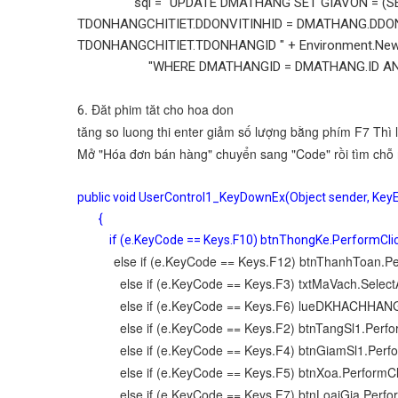
sql = "UPDATE DMATHANG SET GIAVON = (SELEC
TDONHANGCHITIET.DDONVITINHID = DMATHANG.DDON
TDONHANGCHITIET.TDONHANGID " + Environment.New
"WHERE DMATHANGID = DMATHANG.ID AND (LOAI 
. Đăt phim tăt cho hoa don
6
tăng so luong thi enter giảm số lượng bằng phím F7 Thì
Mở "Hóa đơn bán hàng" chuyển sang "Code" rồi tìm chỗ
public void UserControl1_KeyDownEx(Object sender, Key
{
if (e.KeyCode == Keys.F10) btnThongKe.PerformClic
else if (e.KeyCode == Keys.F12) btnThanhToan.Per
else if (e.KeyCode == Keys.F3) txtMaVach.SelectAl
else if (e.KeyCode == Keys.F6) lueDKHACHHANGID
else if (e.KeyCode == Keys.F2) btnTangSl1.Perform
else if (e.KeyCode == Keys.F4) btnGiamSl1.Perfor
else if (e.KeyCode == Keys.F5) btnXoa.PerformCli
else if (e.KeyCode == Keys.F7) btnLoaiGia.Perform