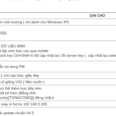
GHI CHÚ
 môi trường ( chỉ dành cho Windows XP)
 SQL
 DỮ LIỆU 9999
t lập xem báo cáo qua mobile
lock key Ctrl+Shift+U để cập nhật lại ( lỗi server key ). cập nhật lại cod
ẫn sử dụng PM
.1 cho tạp hóa, giầy dép
cũ giống V33 ( Nếu muốn )
có thể thêm trực tiếp trên
hiết kế hàm (Bằng chữ:
ords([TONGCONG])] đồng chẵn)
ip máy in hd tm 192.168.0.200
đã update chuẩn V4.5