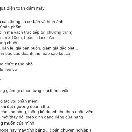
 qua điện toán đám mây
 các thông tin cơ bản và hình ảnh
ép’ sản phẩm
in mã vạch trực tiếp từ chương trình)
5cm x 10cm, hoặc in laser A5
ụng chuột
giá bán lẻ, giá bán buôn, giảm giá đặc biệt…
 in báo cáo doanh thu, báo cáo kết ca
ừng chức năng nhỏ
dữ liệu cũ
c
ng giảm giá theo từng loại thành viên
hao tác với phần mềm
 khi đạt ngưỡng doanh thu.
 cáo kho hàng, thống kê doanh thu theo nhân viên.
mới/thay đổi theo định dạng riêng cửa hàng
ong muốn của mình
one hay máy tính bảng ... ( bản chuyên nghiệp )