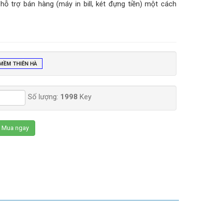
 hỗ trợ bán hàng (máy in bill, két đựng tiền) một cách
MỀM THIÊN HÀ
Số lượng:
1998
Key
Mua ngay