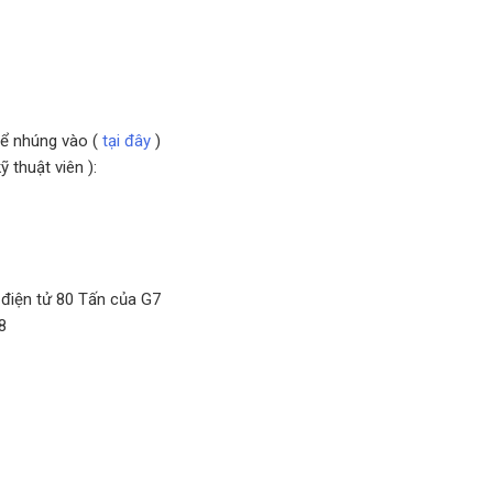
ể nhúng vào (
tại đây
)
 thuật viên ):
 điện tử 80 Tấn của G7
8