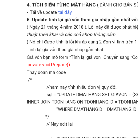
4. TÍCH ĐIỂM TỪNG MẶT HÀNG
( DÀNH CHO BÁN SỮA 
- Tải về update
tại đây
5. Update tính lại giá vốn theo giá nhập gần nhất với
( Ngày 21 tháng 4 năm 2018 ). Lỗi này đã được phát h
thuật triển khai và các chủ shop thông cảm.
( Nó chỉ được tính là lỗi khi áp dụng 2 đơn vị tính trên 
Tính lại giá vốn theo giá nhâp gần nhât
Giá vốn bạn mở form "Tính lại giá vốn" Chuyển sang "Co
private void Prepare()
Thay đoạn mã code
/*
//hàm nay tính thiếu đơn vị quy đổi.
sql = "UPDATE DMATHANG SET GIAVON = (SELEC
INNER JOIN TDONHANG ON TDONHANG.ID = TDONHANG
"WHERE DMATHANGID = DMATHANG.ID AND (L
*/
// Nay edit lai