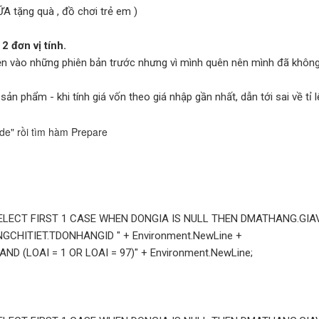
tặng quà , đồ chơi trẻ em )
 2 đơn vị tính.
iện vào những phiên bản trước nhưng vì mình quên nên mình đã không
1 sản phẩm - khi tính giá vốn theo giá nhập gần nhất, dẫn tới sai về tỉ 
de" rồi tìm hàm Prepare
T FIRST 1 CASE WHEN DONGIA IS NULL THEN DMATHANG.GIAV
CHITIET.TDONHANGID " + Environment.NewLine +
OAI = 1 OR LOAI = 97)" + Environment.NewLine;