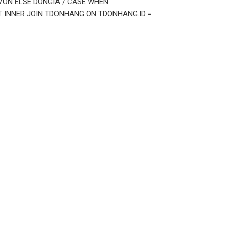
ON ELSE DONGIA / CASE WHEN
T INNER JOIN TDONHANG ON TDONHANG.ID =