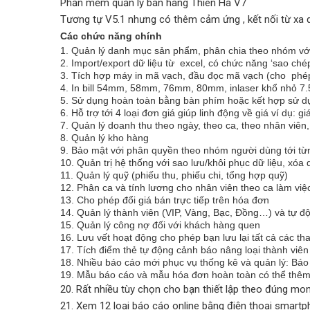
Phần mềm quản lý bán hàng Thiên Hà V7
Tương tự V5.1 nhưng có thêm cảm ứng , kết nối từ xa
Các chức năng chính
1. Quản lý danh mục sản phẩm, phân chia theo nhóm với
2. Import/export dữ liệu từ excel, có chức năng ‘sao ch
3. Tích hợp máy in mã vạch, đầu đọc mã vạch (cho phép 
4. In bill 54mm, 58mm, 76mm, 80mm, inlaser khổ nhỏ 7.
5. Sử dụng hoàn toàn bằng bàn phím hoặc kết hợp sử d
6. Hỗ trợ tới 4 loại đơn giá giúp linh động về giá ví dụ: 
7. Quản lý doanh thu theo ngày, theo ca, theo nhân viên,
8. Quản lý kho hàng
9. Bảo mật với phân quyền theo nhóm người dùng tới t
10. Quản trị hệ thống với sao lưu/khôi phục dữ liệu, xóa 
11. Quản lý quỹ (phiếu thu, phiếu chi, tổng hợp quỹ)
12. Phân ca và tính lương cho nhân viên theo ca làm việ
13. Cho phép đổi giá bán trực tiếp trên hóa đơn
14. Quản lý thành viên (VIP, Vàng, Bạc, Đồng…) và tự độ
15. Quản lý công nợ đối với khách hàng quen
16. Lưu vết hoạt động cho phép bạn lưu lại tất cả các t
17. Tích điểm thẻ tự động cảnh báo nâng loại thành viên
18. Nhiều báo cáo mới phục vụ thống kê và quản lý: Báo
19. Mẫu báo cáo và mẫu hóa đơn hoàn toàn có thể thêm 
20. Rất nhiều tùy chọn cho bạn thiết lập theo đúng m
21. Xem 12 loại báo cáo online bằng điện thoại smartph