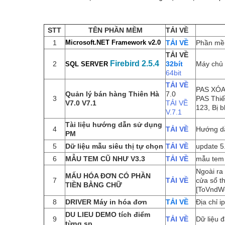
STT
TÊN PHẦN MỀM
TẢI VỀ
1
Microsoft.NET Framework v2.0
TẢI VỀ
Phần mềm
TẢI VỀ
Firebird 2.5.4
2
32bít
Máy chủ
SQL SERVER
64bit
TẢI VỀ
PAS XÓA
Quản lý bán hàng Thiên Hà
7.0
3
PAS Thiế
V7.0 V7.1
TẢI VỀ
123, Bị b
V.7.1
Tài liệu hướng dẫn sử dụng
4
TẢI VỀ
Hướng d
PM
5
Dữ liệu mẫu siêu thị tự chọn
TẢI VỀ
update 5
6
MẪU TEM CŨ NHƯ V3.3
TẢI VỀ
mẫu tem 
Ngoài ra 
MẤU HÓA ĐƠN CÓ PHẦN
7
TẢI VỀ
cửa sổ t
TIỀN BẰNG CHỮ
[ToVndW
8
DRIVER Máy in hóa đơn
TẢI VỀ
Địa chỉ 
DU LIEU DEMO tích điểm
9
TẢI VỀ
Dữ liệu 
từng sp