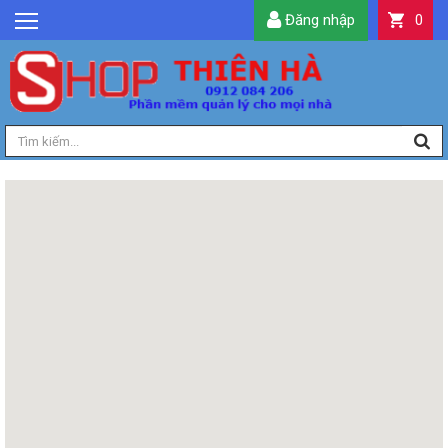
Đăng nhập
0
GIỚI THIỆU
TIN TỨC
SẢN PHẨM
DỊCH VỤ
LIÊN HỆ
TIỆN ÍCH
QUẢN LÝ