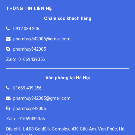
THÔNG TIN LIÊN HỆ
Chăm sóc khách hàng
0912.084.206
phamhuy842005@gmail.com
phamhuy842005
Zalo: 01669439356
Văn phòng tại Hà Nội
01669.439.356
phamhuy842005@gmail.com
phamhuy842005
Zalo: 01669439356
Địa chỉ: L4.08 GoldSilk Complex, 430 Cầu Am, Vạn Phúc, Hà