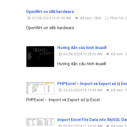
OpenWrt on x86 hardware
07/08/2024 10:41:00 AM
Đã xem: 2806
Phản hồi: 
OpenWrt on x86 hardware
Hướng dẫn cấu hình ikuai8
06/08/2024 10:28:00 AM
Đã xem: 
Hướng dẫn cấu hình ikuai8
PHPExcel – Import và Export xử lý Ex
22/02/2024 09:19:00 AM
Đã xem: 
PHPExcel – Import và Export xử lý Excel
Import Excel File Data into MySQL D
05/02/2024 11:10:00 AM
Đã xem: 