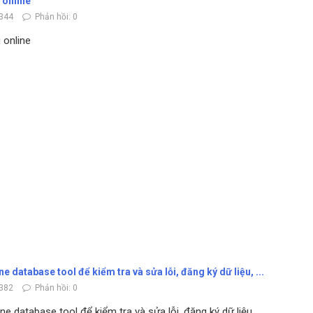
 online
344
Phản hồi: 0
 online
0
 database tool để kiểm tra và sửa lỗi, đăng ký dữ liệu, ...
382
Phản hồi: 0
 database tool để kiểm tra và sửa lỗi, đăng ký dữ liệu, ...