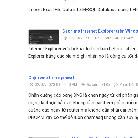
Import Excel File Data into MySQL Database using PH
Cách mở Internet Explorer trên Windo
17/08/2023 11:04:00 AM
Đã xem: 
Internet Explorer vừa bị khai tử trên hầu hết mọi phi
Explorer bằng các bia mộ ghi nhận nó là công cụ tốt để
Chặn web trên openwrt
02/07/2023 03:24:00 PM
Đã xem: 3185
Phản hồi: 
Chặn quảng cáo bằng DNS là chặn ngày từ khi phân giải 
mạng là được bảo vệ, không cần cài thêm phầm mềm cực
quảng cáo ngay từ router mà không cần phải cài thêm
DHCP vì vậy có thể bỏ luôn dnsmasq không cần suy n