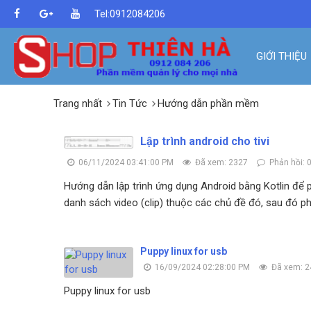
Tel:0912084206
GIỚI THIỆU
Trang nhất
Tin Tức
Hướng dẫn phần mềm
Lập trình android cho tivi
06/11/2024 03:41:00 PM
Đã xem: 2327
Phản hồi: 
Hướng dẫn lập trình ứng dụng Android bằng Kotlin để 
danh sách video (clip) thuộc các chủ đề đó, sau đó p
Puppy linux for usb
16/09/2024 02:28:00 PM
Đã xem: 2
Puppy linux for usb