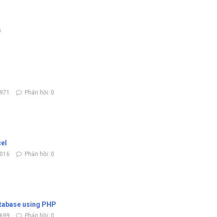
0
3971
Phản hồi: 0
cel
3016
Phản hồi: 0
atabase using PHP
5699
Phản hồi: 0