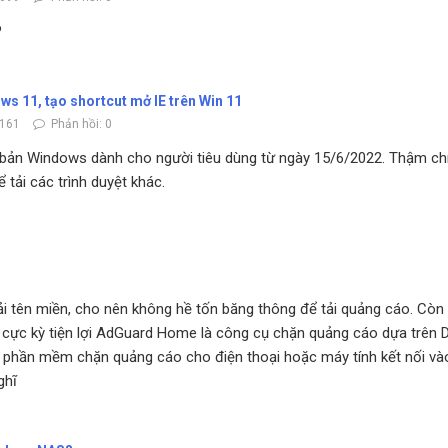
P
ws 11, tạo shortcut mở IE trên Win 11
3161
Phản hồi: 0
ên bản Windows dành cho người tiêu dùng từ ngày 15/6/2022. Thậm ch
 tải các trình duyệt khác.
0
tên miền, cho nên không hề tốn băng thông để tải quảng cáo. Còn khi 
 kỳ tiện lợi AdGuard Home là công cụ chặn quảng cáo dựa trên DNS 
 phần mềm chặn quảng cáo cho điện thoại hoặc máy tính kết nối và
ghĩ