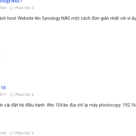
nology NAS?
264
Phản hồi: 0
cách host Website lên Synology NAS một cách đơn giản nhất với ví 
0
 10
3317
Phản hồi: 0
nh cài đặt hệ điều hành: Win 10Vào địa chỉ Ip máy photocopy: 192.16
144
Phản hồi: 0