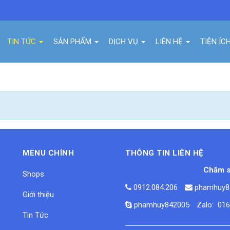
TIN TỨC
SẢN PHẨM
DỊCH VỤ
LIÊN HỆ
TIỆN ÍC
MENU CHÍNH
THÔNG TIN LIÊN HỆ
Chăm s
Shops
0912.084.206
phamhuy8
Giới thiệu
phamhuy842005
Zalo: 01
Tin Tức