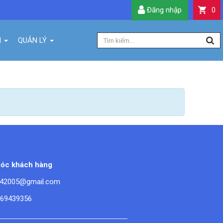
Đăng nhập
0
H
QUẢN LÝ
óc khách hàng
42005@gmail.com
669439356