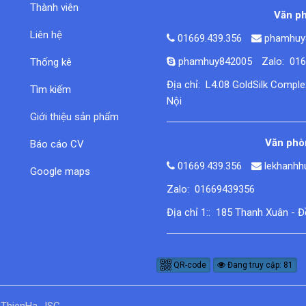
Thành viên
Văn ph
Liên hệ
01669.439.356
phamhuy
phamhuy842005
Zalo: 01
Thống kê
Địa chỉ: L4.08 GoldSilk Compl
Tìm kiếm
Nội
Giới thiệu sản phẩm
Văn phòn
Báo cáo CV
01669.439.356
lekhanh
Google maps
Zalo: 01669439356
Địa chỉ 1:: 185 Thanh Xuân - 
QR-code
Đang truy cập: 81