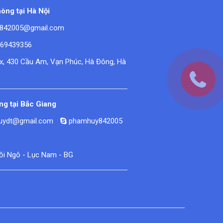
òng tại Hà Nội
842005@gmail.com
669439356
ex, 430 Cầu Am, Vạn Phúc, Hà Đông, Hà
g tại Bắc Giang
huydt@gmail.com
phamhuy842005
Đồi Ngô - Lục Nam - BG