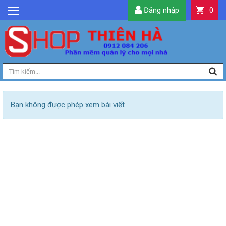
Đăng nhập
0
GIỚI THIỆU
TIN TỨC
SẢN PHẨM
DỊCH VỤ
LIÊN HỆ
Bạn không được phép xem bài viết
TIỆN ÍCH
QUẢN LÝ