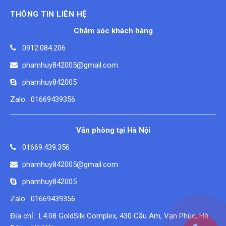
THÔNG TIN LIÊN HỆ
Chăm sóc khách hàng
0912.084.206
phamhuy842005@gmail.com
phamhuy842005
Zalo: 01669439356
Văn phòng tại Hà Nội
01669.439.356
phamhuy842005@gmail.com
phamhuy842005
Zalo: 01669439356
Địa chỉ: L4.08 GoldSilk Complex, 430 Cầu Am, Vạn Phúc, Hà