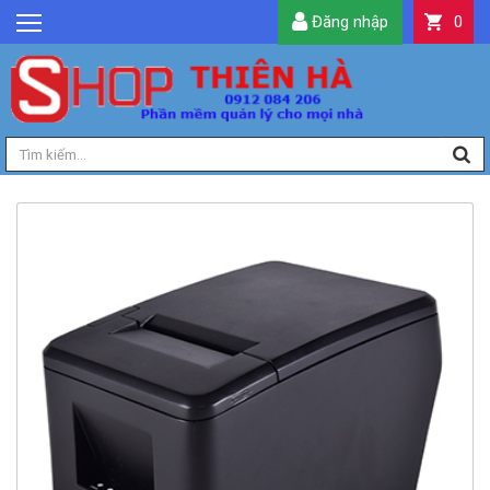
Đăng nhập
0
GIỚI THIỆU
TIN TỨC
SẢN PHẨM
DỊCH VỤ
LIÊN HỆ
TIỆN ÍCH
QUẢN LÝ