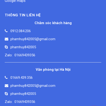
Google maps
THÔNG TIN LIÊN HỆ
Chăm sóc khách hàng
0912.084.206
phamhuy842005@gmail.com
phamhuy842005
Zalo: 01669439356
Văn phòng tại Hà Nội
01669.439.356
phamhuy842005@gmail.com
phamhuy842005
Zalo: 01669439356