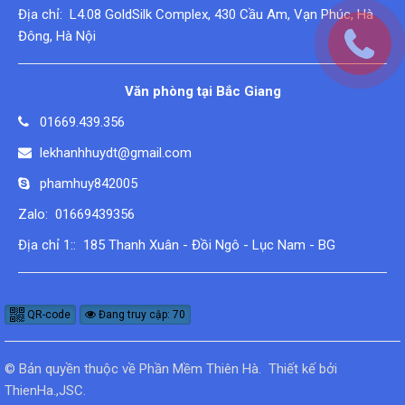
Địa chỉ: L4.08 GoldSilk Complex, 430 Cầu Am, Vạn Phúc, Hà
Đông, Hà Nội
Văn phòng tại Bắc Giang
01669.439.356
lekhanhhuydt@gmail.com
phamhuy842005
Zalo: 01669439356
Địa chỉ 1:: 185 Thanh Xuân - Đồi Ngô - Lục Nam - BG
QR-code
Đang truy cập: 70
© Bản quyền thuộc về
Phần Mềm Thiên Hà
.
Thiết kế bởi
ThienHa.,JSC
.