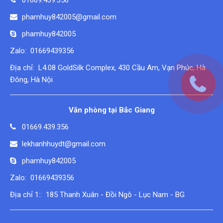
phamhuy842005@gmail.com
phamhuy842005
Zalo: 01669439356
Địa chỉ: L4.08 GoldSilk Complex, 430 Cầu Am, Vạn Phúc, Hà
Đông, Hà Nội
Văn phòng tại Bắc Giang
01669.439.356
lekhanhhuydt@gmail.com
phamhuy842005
Zalo: 01669439356
Địa chỉ 1:: 185 Thanh Xuân - Đồi Ngô - Lục Nam - BG