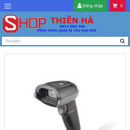
Đăng nhập
0
GIỚI THIỆU
TIN TỨC
SẢN PHẨM
DỊCH VỤ
LIÊN HỆ
TIỆN ÍCH
QUẢN LÝ