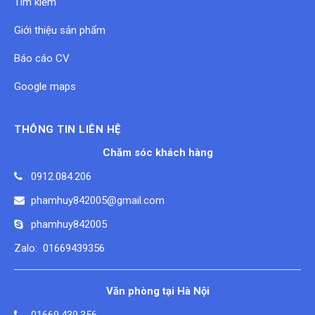
Tìm kiếm
Giới thiệu sản phẩm
Báo cáo CV
Google maps
THÔNG TIN LIÊN HỆ
Chăm sóc khách hàng
0912.084.206
phamhuy842005@gmail.com
phamhuy842005
Zalo: 01669439356
Văn phòng tại Hà Nội
01669.439.356