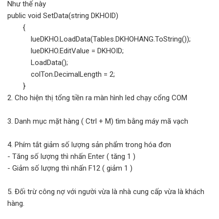
Như thế này
public void SetData(string DKHOID)
{
lueDKHO.LoadData(Tables.
DKHOHANG.ToString());
lueDKHO.EditValue = DKHOID;
LoadData();
colTon.DecimalLength = 2;
}
2. Cho hiện thị tổng tiền ra màn hình led chạy cổng COM
3. Danh mục mặt hàng ( Ctrl + M) tìm bằng máy mã vạch
4. Phím tắt giảm số lượng sản phẩm trong hóa đơn
- Tăng số lượng thì nhấn Enter ( tăng 1 )
- Giảm số lượng thì nhấn F12 ( giảm 1 )
5. Đối trừ công nợ với người vừa là nhà cung cấp vừa là khách
hàng.