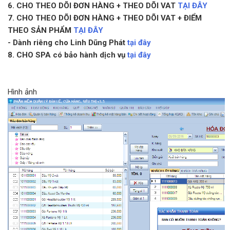
6. CHO THEO DÕI ĐƠN HÀNG + THEO DÕI VAT
TẠI ĐÂY
7. CHO THEO DÕI ĐƠN HÀNG + THEO DÕI VAT + ĐIỂM
THEO SẢN PHẨM
TẠI ĐÂY
- Dành riêng cho Linh Dũng Phát
tại đây
8. CHO SPA có bảo hành dịch vụ
tại đây
Hình ảnh