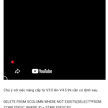
Chú ý với việc nâng cấp từ V3.0 lên V4.5 thì cần có lệnh sau
DELETE FROM SCOLUMN WHERE NOT EXISTS(SELECT*FROM
STABLEDESC WHERE ID = STABLEDESCID)