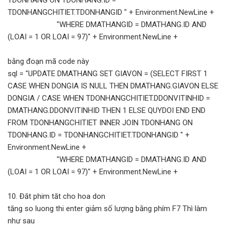
TDONHANGCHITIET.TDONHANGID " + Environment.NewLine +
"WHERE DMATHANGID = DMATHANG.ID AND
(LOAI = 1 OR LOAI = 97)" + Environment.NewLine +
bằng đoạn mã code này
sql = "UPDATE DMATHANG SET GIAVON = (SELECT FIRST 1
CASE WHEN DONGIA IS NULL THEN DMATHANG.GIAVON ELSE
DONGIA / CASE WHEN TDONHANGCHITIET.DDONVITINHID =
DMATHANG.DDONVITINHID THEN 1 ELSE QUYDOI END END
FROM TDONHANGCHITIET INNER JOIN TDONHANG ON
TDONHANG.ID = TDONHANGCHITIET.TDONHANGID " +
Environment.NewLine +
"WHERE DMATHANGID = DMATHANG.ID AND
(LOAI = 1 OR LOAI = 97)" + Environment.NewLine +
10. Đăt phim tăt cho hoa don
tăng so luong thi enter giảm số lượng bằng phím F7 Thì làm
như sau