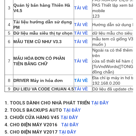
Quản lý bán hàng Thiên Hà
PAS Thiết lập xem bá
3
TẢI VỀ
V4.5
mobile
123
Tài liệu hướng dẫn sử dụng
4
TẢI VỀ
Hướng dẫn sử dụng 
PM
5
Dữ liệu mẫu siêu thị tự chọn
TẢI VỀ
dữ liệu mẫu cho siêu t
mẫu tem cũ giống V33
6
MẪU TEM CŨ NHƯ V3.3
TẢI VỀ
muốn )
Ngoài ra có thể thêm t
trên
MẤU HÓA ĐƠN CÓ PHẦN
7
TẢI VỀ
cửa sổ thiết kế hàm (
TIỀN BẰNG CHỮ
[ToVndWords([TONGC
đồng chẵn)
Địa chỉ ip máy in hd tm
8
DRIVER Máy in hóa đơn
TẢI VỀ
192.168.0.200
9
DU LIEU VA CODE CHUAN 4.5
TẢI VỀ
Dữ liệu đã update chu
1. TOOLS DÀNH CHO NHÀ PHÁT TRIỂN
TẠI ĐÂY
2. TOOLS BACKUPS AUTO
TẠI ĐÂY
3. CHUỖI CỬA HÀNG V45
TẠI ĐÂY
4. CHO ĐIỆN MÁY V2016
TẠI ĐÂY
5. CHO ĐIỆN MÁY V2017
TẠI ĐÂY