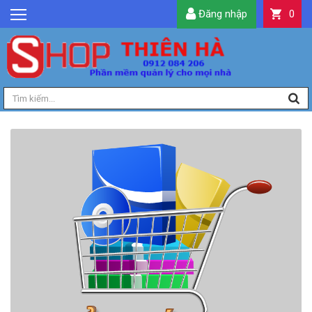
Đăng nhập
0
GIỚI THIỆU
TIN TỨC
SẢN PHẨM
DỊCH VỤ
LIÊN HỆ
TIỆN ÍCH
QUẢN LÝ