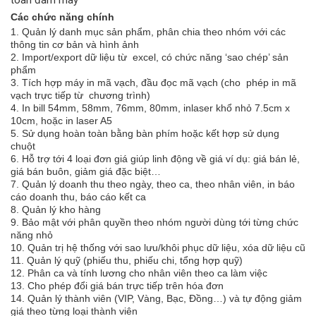
Các chức năng chính
1. Quản lý danh mục sản phẩm, phân chia theo nhóm với các
thông tin cơ bản và hình ảnh
2. Import/export dữ liệu từ excel, có chức năng ‘sao chép’ sản
phẩm
3. Tích hợp máy in mã vạch, đầu đọc mã vạch (cho phép in mã
vạch trực tiếp từ chương trình)
4. In bill 54mm, 58mm, 76mm, 80mm, inlaser khổ nhỏ 7.5cm x
10cm, hoặc in laser A5
5. Sử dụng hoàn toàn bằng bàn phím hoặc kết hợp sử dụng
chuột
6. Hỗ trợ tới 4 loại đơn giá giúp linh động về giá ví dụ: giá bán lẻ,
giá bán buôn, giảm giá đặc biệt…
7. Quản lý doanh thu theo ngày, theo ca, theo nhân viên, in báo
cáo doanh thu, báo cáo kết ca
8. Quản lý kho hàng
9. Bảo mật với phân quyền theo nhóm người dùng tới từng chức
năng nhỏ
10. Quản trị hệ thống với sao lưu/khôi phục dữ liệu, xóa dữ liệu cũ
11. Quản lý quỹ (phiếu thu, phiếu chi, tổng hợp quỹ)
12. Phân ca và tính lương cho nhân viên theo ca làm việc
13. Cho phép đổi giá bán trực tiếp trên hóa đơn
14. Quản lý thành viên (VIP, Vàng, Bạc, Đồng…) và tự động giảm
giá theo từng loại thành viên