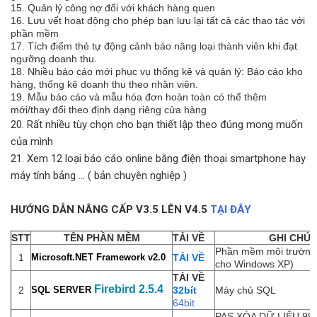
15. Quản lý công nợ đối với khách hàng quen
16. Lưu vết hoạt động cho phép bạn lưu lại tất cả các thao tác với
phần mềm
17. Tích điểm thẻ tự động cảnh báo nâng loại thành viên khi đạt
ngưỡng doanh thu.
18. Nhiều báo cáo mới phục vụ thống kê và quản lý: Báo cáo kho
hàng, thống kê doanh thu theo nhân viên.
19. Mẫu báo cáo và mẫu hóa đơn hoàn toàn có thể thêm
mới/thay đổi theo định dạng riêng cửa hàng
20. Rất nhiều tùy chọn cho bạn thiết lập theo đúng mong muốn
của mình
21. Xem 12 loại báo cáo online bằng điện thoại smartphone hay
máy tính bảng ... ( bản chuyên nghiệp )
HƯỚNG DẪN NÂNG CẤP V3.5 LÊN V4.5
TẠI ĐÂY
STT
TÊN PHẦN MỀM
TẢI VỀ
GHI CHÚ
Phần mềm môi trường 
1
Microsoft.NET Framework v2.0
TẢI VỀ
cho Windows XP)
TẢI VỀ
Firebird 2.5.4
2
SQL SERVER
32bít
Máy chủ SQL
64bit
PAS XÓA DỮ LIỆU 99