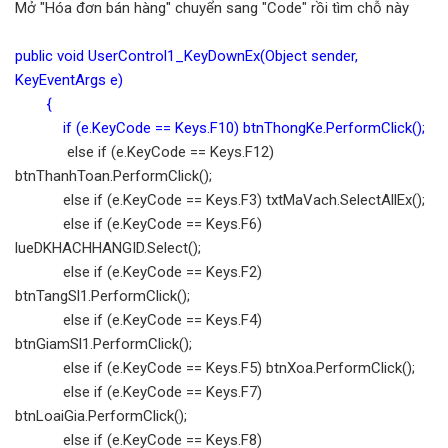
Mở "Hóa đơn bán hàng" chuyển sang "Code" rồi tìm chỗ này
public void UserControl1_KeyDownEx(Object sender,
KeyEventArgs e)
{
if (e.KeyCode == Keys.F10) btnThongKe.PerformClick();
else if (e.KeyCode == Keys.F12)
btnThanhToan.PerformClick();
else if (e.KeyCode == Keys.F3) txtMaVach.SelectAllEx();
else if (e.KeyCode == Keys.F6)
lueDKHACHHANGID.Select();
else if (e.KeyCode == Keys.F2)
btnTangSl1.PerformClick();
else if (e.KeyCode == Keys.F4)
btnGiamSl1.PerformClick();
else if (e.KeyCode == Keys.F5) btnXoa.PerformClick();
else if (e.KeyCode == Keys.F7)
btnLoaiGia.PerformClick();
else if (e.KeyCode == Keys.F8)